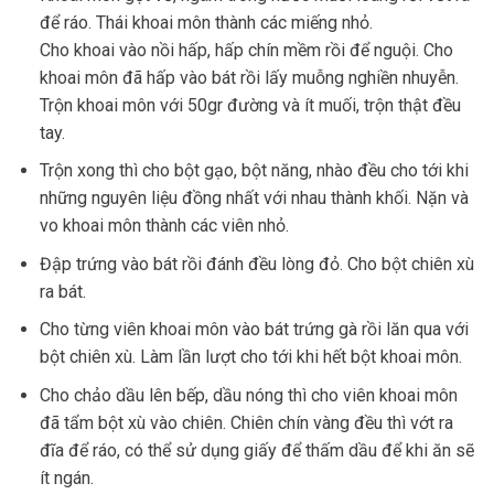
để ráo. Thái khoai môn thành các miếng nhỏ.
Cho khoai vào nồi hấp, hấp chín mềm rồi để nguội. Cho
khoai môn đã hấp vào bát rồi lấy muỗng nghiền nhuyễn.
Trộn khoai môn với 50gr đường và ít muối, trộn thật đều
tay.
Trộn xong thì cho bột gạo, bột năng, nhào đều cho tới khi
những nguyên liệu đồng nhất với nhau thành khối. Nặn và
vo khoai môn thành các viên nhỏ.
Đập trứng vào bát rồi đánh đều lòng đỏ. Cho bột chiên xù
ra bát.
Cho từng viên khoai môn vào bát trứng gà rồi lăn qua với
bột chiên xù. Làm lần lượt cho tới khi hết bột khoai môn.
Cho chảo dầu lên bếp, dầu nóng thì cho viên khoai môn
đã tẩm bột xù vào chiên. Chiên chín vàng đều thì vớt ra
đĩa để ráo, có thể sử dụng giấy để thấm dầu để khi ăn sẽ
ít ngán.