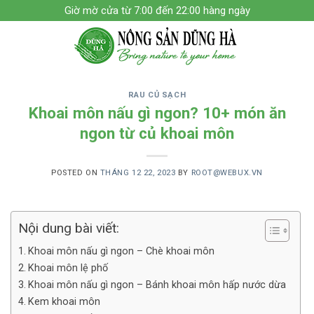
Skip
Giờ mờ cửa từ 7:00 đến 22:00 hàng ngày
to
content
RAU CỦ SẠCH
Khoai môn nấu gì ngon? 10+ món ăn
ngon từ củ khoai môn
POSTED ON
THÁNG 12 22, 2023
BY
ROOT@WEBUX.VN
Nội dung bài viết:
Khoai môn nấu gì ngon – Chè khoai môn
Khoai môn lệ phố
Khoai môn nấu gì ngon – Bánh khoai môn hấp nước dừa
Kem khoai môn