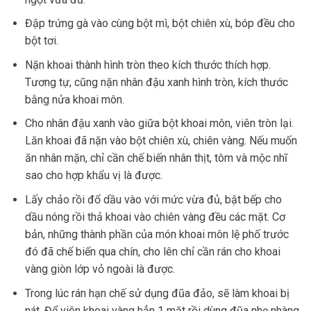
Đập trứng gà vào cùng bột mì, bột chiên xù, bóp đều cho
bột tơi.
Nặn khoai thành hình tròn theo kích thước thích hợp.
Tương tự, cũng nặn nhân đậu xanh hình tròn, kích thước
bằng nửa khoai môn.
Cho nhân đậu xanh vào giữa bột khoai môn, viên tròn lại.
Lăn khoai đã nặn vào bột chiên xù, chiên vàng. Nếu muốn
ăn nhân mặn, chỉ cần chế biến nhân thịt, tôm và mộc nhĩ
sao cho hợp khẩu vị là được.
Lấy chảo rồi đổ dầu vào với mức vừa đủ, bật bếp cho
dầu nóng rồi thả khoai vào chiên vàng đều các mặt. Cơ
bản, những thành phần của món khoai môn lệ phố trước
đó đã chế biến qua chín, cho lên chỉ cần rán cho khoai
vàng giòn lớp vỏ ngoài là được.
Trong lúc rán hạn chế sử dụng đũa đảo, sẽ làm khoai bị
nát. Để viên khoai vàng hẳn 1 mặt rồi dùng đũa nhẹ nhàng