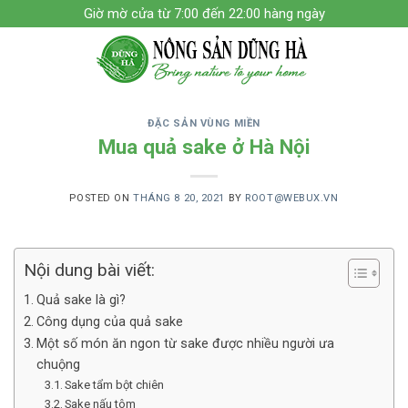
Skip
Giờ mờ cửa từ 7:00 đến 22:00 hàng ngày
to
content
ĐẶC SẢN VÙNG MIỀN
Mua quả sake ở Hà Nội
POSTED ON
THÁNG 8 20, 2021
BY
ROOT@WEBUX.VN
Nội dung bài viết:
Quả sake là gì?
Công dụng của quả sake
Một số món ăn ngon từ sake được nhiều người ưa
chuộng
Sake tẩm bột chiên
Sake nấu tôm