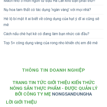
Mách nhỏ 5 món ngon từ đậu Hà Lan khô bạn phải thử!!
Nụ hoa tam thất có tác dụng ‘ngàn vàng’ với mọi nhà?
Hé lộ bí mật ít ai biết về công dụng của hạt ý dĩ ai cũng sẽ
mê
Cách nấu chè hạt kê có đang làm bạn nhức cái đầu?
Top 5+ công dụng vàng của rong nho khiến chị em đê mê
THÔNG TIN DOANH NGHIỆP
TRANG TIN TỨC GIỚI THIỆU KIẾN THỨC
NÔNG SẢN THỰC PHẨM - ĐƯỢC QUẢN LÝ
BỞI CÔNG TY MẸ
NONGSANDUNGHA
LỜI GIỚI THIỆU