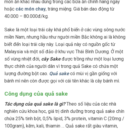
món ăn khác nhau dùng trong các bữa ăn chính hàng ngày
hoặc
các món chay
, tráng miệng. Giá bán dao động từ
40.000 – 80.000đ/kg.
Sake là một loại trái cây khá phổ biến ở các vùng sông nước
miền Nam, nhưng hầu như người miền Bắc không ai là không
biết đến loại trái cây này. Loại quả này có nguồn gốc từ
Malaysia và một số đảo ở khu vực Thái Bình Dương. Ở một
số vùng nhiệt đới,
cây Sake
được trồng như một loại lương
thực chính của người dân vì trong quả Sake có chứa một
lượng đường bột cao.
Quả sake
có mùi vị gần giống với
bánh mì nên còn được gọi với cái tên khác là cây bánh mì.
Công dụng của quả sake
Tác dụng của quả sake là gì?
Theo số liệu của các nhà
nghiên cứu khoa học, giá trị dinh dưỡng trong quả sake chín
chứa 25% tinh bột, 0,5% lipid, 3% protein, vitamin C (20mg /
100gram), kẽm, kali, thiamin … Quả sake rất giàu vitamin,