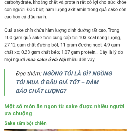
carbohydrate, khoáng chất và protein rất có lợi cho sức khỏe
con người. Đặc biệt, hàm lượng axit amin trong quả sake còn
cao hơn cả đậu nành.
Quả sake chín chứa hàm lượng dinh dưỡng rất cao, Trong
100 gam quả sake tươi cung cấp tới 103 kcal năng lượng,
27,12 gam chất đường bột; 11 gram đường ngọt; 4,9 gam
chất xơ; 0,23 gam chất béo; 1,07 gam protein… Đây là lý do
mọi người
mua sake ở Hà Nội
nhiều đến vậy.
Đọc thêm:
NGỒNG TỎI LÀ GÌ? NGỒNG
TỎI MUA Ở ĐÂU GIÁ TỐT –
ĐẢM
BẢO
CHẤT LƯỢNG?
Một số món ăn ngon từ sake được nhiều người
ưa chuộng
Sake tẩm bột chiên