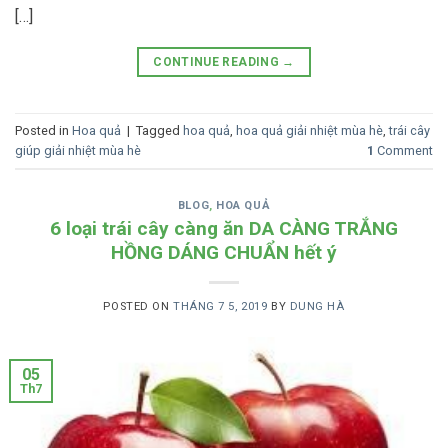
[…]
CONTINUE READING
→
Posted in
Hoa quả
|
Tagged
hoa quả
,
hoa quả giải nhiệt mùa hè
,
trái cây
giúp giải nhiệt mùa hè
1
Comment
BLOG
,
HOA QUẢ
6 loại trái cây càng ăn DA CÀNG TRẮNG
HỒNG DÁNG CHUẨN hết ý
POSTED ON
THÁNG 7 5, 2019
BY
DUNG HÀ
05
Th7