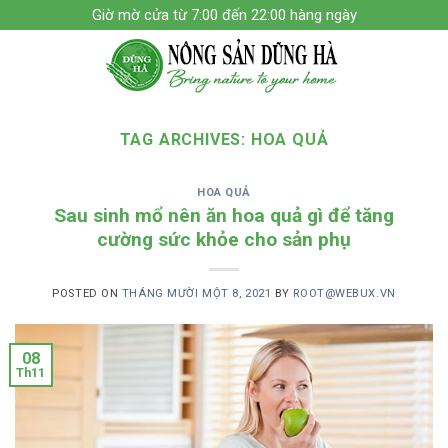
Skip
Giờ mờ cửa từ 7:00 đến 22:00 hàng ngày
to
content
TAG ARCHIVES:
HOA QUẢ
HOA QUẢ
Sau sinh mổ nên ăn hoa quả gì để tăng
cường sức khỏe cho sản phụ
POSTED ON
THÁNG MƯỜI MỘT 8, 2021
BY
ROOT@WEBUX.VN
08
Th11