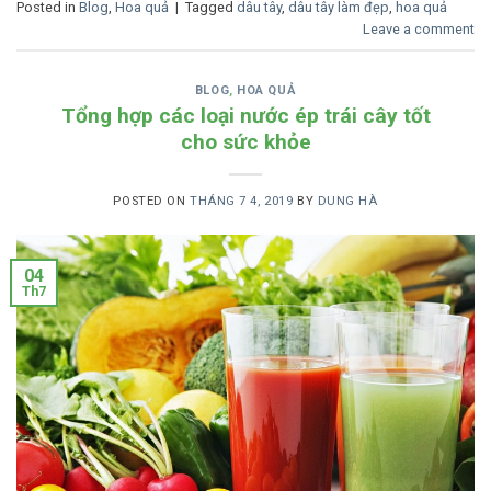
Posted in
Blog
,
Hoa quả
|
Tagged
dâu tây
,
dâu tây làm đẹp
,
hoa quả
Leave a comment
BLOG
,
HOA QUẢ
Tổng hợp các loại nước ép trái cây tốt
cho sức khỏe
POSTED ON
THÁNG 7 4, 2019
BY
DUNG HÀ
04
Th7