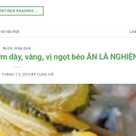
ONTINUE READING
→
 và sầu thái
Le
BLOG
,
HOA QUẢ
ơm dày, vàng, vị ngọt béo ĂN LÀ NGHIỆ
N
THÁNG 7 2, 2019
BY
DUNG HÀ