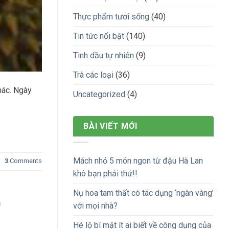
Thực phẩm tươi sống
(40)
Tin tức nổi bật
(140)
Tinh dầu tự nhiên
(9)
Trà các loại
(36)
hác. Ngày
Uncategorized
(4)
BÀI VIẾT MỚI
Mách nhỏ 5 món ngon từ đậu Hà Lan
3
Comments
khô bạn phải thử!!
Nụ hoa tam thất có tác dụng ‘ngàn vàng’
)
với mọi nhà?
Hé lộ bí mật ít ai biết về công dụng của