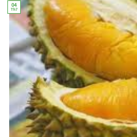
04
Th7