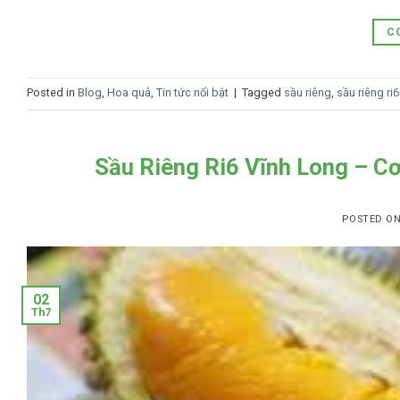
C
Posted in
Blog
,
Hoa quả
,
Tin tức nổi bật
|
Tagged
sầu riêng
,
sầu riêng ri6
Sầu Riêng Ri6 Vĩnh Long – C
POSTED O
02
Th7