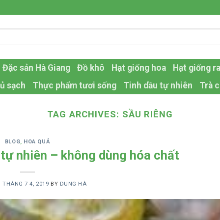
Đặc sản Hà Giang
Đồ khô
Hạt giống hoa
Hạt giống r
ủ sạch
Thực phẩm tươi sống
Tinh dầu tự nhiên
Trà c
TAG ARCHIVES:
SẦU RIÊNG
BLOG
,
HOA QUẢ
 tự nhiên – không dùng hóa chất
N
THÁNG 7 4, 2019
BY
DUNG HÀ