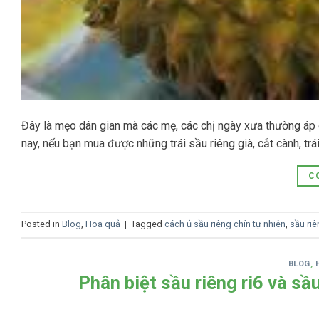
Đây là mẹo dân gian mà các mẹ, các chị ngày xưa thường áp d
nay, nếu bạn mua được những trái sầu riêng già, cắt cành, trá
C
Posted in
Blog
,
Hoa quả
|
Tagged
cách ủ sầu riêng chín tự nhiên
,
sầu ri
BLOG
,
Phân biệt sầu riêng ri6 và sầ