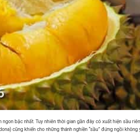
m ngon bậc nhất. Tuy nhiên thời gian gần đây có xuất hiện sầu riê
/dona) cũng khiến cho những thánh nghiền “sầu” đứng ngồi không 