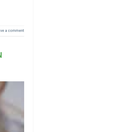
ave a comment
N