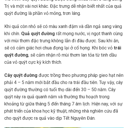
Trị và một vài nơi khác. Đặc trưng dễ nhận biết nhất của quả
quýt đường là phần vỏ mỏng, trơn láng.
Khi quả còn nhỏ sẽ có màu xanh đậm và dần ngả sang vàng
khi chín.
Quả quýt đường
rất mọng nước, vị ngọt thanh cùng
với mùi thơm đặc trưng không lẫn đi đâu được. Sau khi ăn,
sẽ có cảm giác hơi chua đọng lại ở cổ họng. Khi bóc vỏ
trái
quýt đường
, sẽ cảm nhận rõ mùi thơm lan tỏa từ tinh dầu
của vỏ quýt cực kỳ kích thích.
Cây quýt đường
được trồng theo phương pháp gieo hạt nên
phải 4 – 5 năm mới bắt đầu cho ra trái đầu tiên. Tuy vậy, cây
quýt đường thường có tuổi thọ dài đến 30 – 50 năm. Cây
quýt này ra quả quanh năm và thường thu hoạch trong
khoảng từ giữa tháng 5 đến tháng 7 âm lịch. Hiện nay, với sự
phát triển của khoa học kỹ thuật, những nhà nghiên cứu đã
cho quýt được ra quả vào dịp Tết Nguyên Đán.