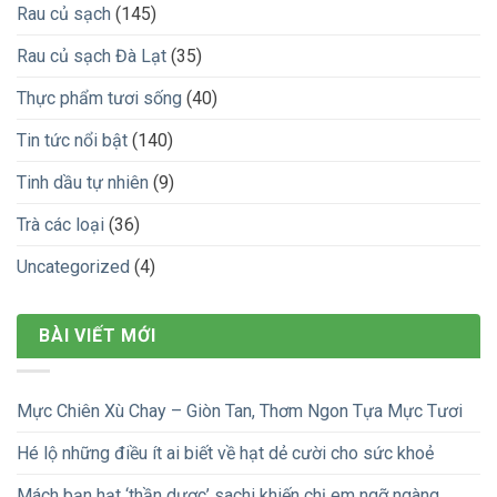
Rau củ sạch
(145)
Rau củ sạch Đà Lạt
(35)
Thực phẩm tươi sống
(40)
Tin tức nổi bật
(140)
Tinh dầu tự nhiên
(9)
Trà các loại
(36)
Uncategorized
(4)
BÀI VIẾT MỚI
Mực Chiên Xù Chay – Giòn Tan, Thơm Ngon Tựa Mực Tươi
Hé lộ những điều ít ai biết về hạt dẻ cười cho sức khoẻ
Mách bạn hạt ‘thần dược’ sachi khiến chị em ngỡ ngàng