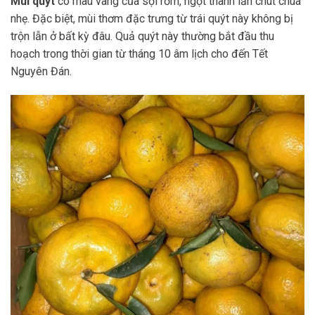
Múi quýt
có màu vàng của sợi rơm, ngọt thanh lẫn chút chua
nhẹ. Đặc biệt, mùi thơm đặc trưng từ trái quýt này không bị
trộn lẫn ở bất kỳ đâu. Quả quýt này thường bắt đầu thu
hoạch trong thời gian từ tháng 10 âm lịch cho đến Tết
Nguyên Đán.