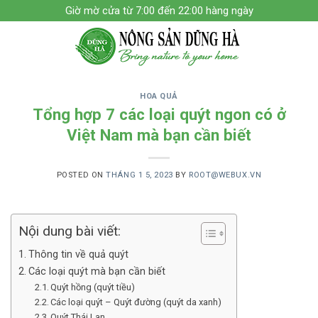
Skip
Giờ mờ cửa từ 7:00 đến 22:00 hàng ngày
to
content
HOA QUẢ
Tổng hợp 7 các loại quýt ngon có ở
Việt Nam mà bạn cần biết
POSTED ON
THÁNG 1 5, 2023
BY
ROOT@WEBUX.VN
Nội dung bài viết:
Thông tin về quả quýt
Các loại quýt mà bạn cần biết
Quýt hồng (quýt tiều)
Các loại quýt – Quýt đường (quýt da xanh)
Quýt Thái Lan