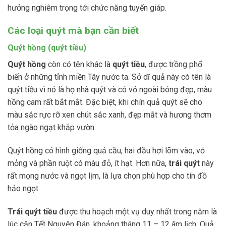
hưởng nghiêm trọng tới chức năng tuyến giáp.
Các loại quýt mà bạn cần biết
Quýt hồng (quýt tiều)
Quýt hồng
còn có tên khác là
quýt tiều
, được trồng phổ
biến ở những tỉnh miền Tây nước ta. Sở dĩ quả này có tên là
quýt tiều vì nó là họ nhà quýt và có vỏ ngoài bóng đẹp, màu
hồng cam rất bắt mắt. Đặc biệt, khi chín quả quýt sẽ cho
màu sắc rực rỡ xen chút sắc xanh, đẹp mắt và hương thơm
tỏa ngào ngạt khắp vườn.
Quýt hồng có hình giống quả cầu, hai đầu hơi lõm vào, vỏ
mỏng và phần ruột có màu đỏ, ít hạt. Hơn nữa,
trái quýt
này
rất mọng nước và ngọt lịm, là lựa chọn phù hợp cho tín đồ
hảo ngọt.
Trái quýt tiều
được thu hoạch một vụ duy nhất trong năm là
lúc cận Tết Nguyên Đán, khoảng tháng 11 – 12 âm lịch. Quả