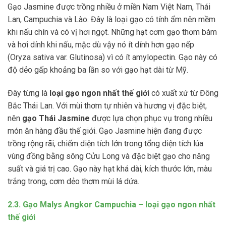
Gạo Jasmine được trồng nhiều ở miền Nam Việt Nam, Thái
Lan, Campuchia và Lào. Đây là loại gạo có tính ẩm nên mềm
khi nấu chín và có vị hơi ngọt. Những hạt cơm gạo thơm bám
và hơi dính khi nấu, mặc dù vậy nó ít dính hơn gạo nếp
(Oryza sativa var. Glutinosa) vì có ít amylopectin. Gạo này có
độ dẻo gấp khoảng ba lần so với gạo hạt dài từ Mỹ.
Đây từng là
loại gạo ngon nhất thế giới
có xuất xứ từ Đông
Bắc Thái Lan. Với mùi thơm tự nhiên và hương vị đặc biệt,
nên
gạo Thái Jasmine
được lựa chọn phục vụ trong nhiều
món ăn hàng đầu thế giới. Gạo Jasmine hiện đang được
trồng rộng rãi, chiếm diện tích lớn trong tổng diện tích lúa
vùng đồng bằng sông Cửu Long và đặc biệt gạo cho năng
suất và giá trị cao. Gạo này hạt khá dài, kích thước lớn, màu
trắng trong, cơm dẻo thơm mùi lá dứa.
2.3. Gạo Malys Angkor Campuchia – loại gạo ngon nhất
thế giới