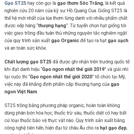
Gạo ST25
hay còn gọi là
gạo thơm Sóc Trăng
, là kết quả
nghiên cứu 20 năm của kỹ sư Hồ Quang Cua. Giống ST25 là
thế hệ mới nhất của lúa thơm lừng danh với nhiều phẩm chất
được xếp hàng “
thượng hạng
”. Từ tuyển chọn hạt giống tới
việc gieo trồng đều tuân thủ những nguyên tắc nghiêm ngặt
của quy trình sản xuất
gạo Organic
để tạo ra hạt
gạo sạch
và an toàn sức khỏe.
Chất lượng gạo ST25
đã được ghi nhận trên trường quốc tế
khi đạt danh hiệu “
Gạo ngon nhất thế giới 2019
” và giải nhì
tại cuộc thi “
Gạo ngon nhất thế giới 2020
” tổ chức tại Mỹ,
việc này đã khẳng định phẩm cấp thượng hạng của
gạo
ngon Việt Nam
.
ST25 trồng bằng phương pháp organic, hoàn toàn không
dùng phân bón hóa học, thuốc trừ sâu, thuốc diệt cỏ hay bất
cứ loại thuốc bảo vệ thực vật nào. Quy trình sản xuất bằng
công nghệ tiên tiến, hiện đại từ châu Âu cho ra
hạt gạo đẹp
,