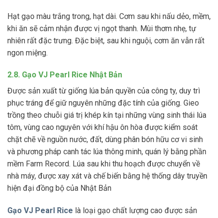
Hạt gạo màu trắng trong, hạt dài. Cơm sau khi nấu dẻo, mềm,
khi ăn sẽ cảm nhận được vị ngọt thanh. Mùi thơm nhẹ, tự
nhiên rất đặc trưng. Đặc biệt, sau khi nguội, cơm ăn vẫn rất
ngon miệng.
2.8. Gạo VJ Pearl Rice Nhật Bản
Được sản xuất từ giống lúa bản quyền của công ty, duy trì
phục tráng để giữ nguyên những đặc tính của giống. Gieo
trồng theo chuỗi giá trị khép kín tại những vùng sinh thái lúa
tôm, vùng cao nguyên với khí hậu ôn hòa được kiểm soát
chặt chẽ về nguồn nước, đất, dùng phân bón hữu cơ vi sinh
và phương pháp canh tác lúa thông minh, quán lý bằng phần
mềm Farm Record. Lúa sau khi thu hoạch được chuyển về
nhà máy, được xay xát và chế biến bằng hệ thống dây truyền
hiện đại đồng bộ của Nhật Bản
Gạo VJ Pearl Rice
là loại gạo chất lượng cao được sản