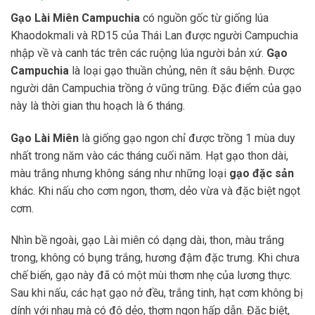
Gạo Lài Miên Campuchia
có nguồn gốc từ giống lúa
Khaodokmali và RD15 của Thái Lan được người Campuchia
nhập về và canh tác trên các ruộng lúa người bản xứ.
Gạo
Campuchia
là loại gạo thuần chủng, nên ít sâu bệnh. Được
người dân Campuchia trồng ở vũng trũng. Đặc điểm của gạo
này là thời gian thu hoạch là 6 tháng.
Gạo Lài Miên
là giống gạo ngon chỉ được trồng 1 mùa duy
nhất trong năm vào các tháng cuối năm. Hạt gạo thon dài,
màu trắng nhưng không sáng như những loại
gạo đặc sản
khác. Khi nấu cho cơm ngon, thơm, dẻo vừa và đặc biệt ngọt
cơm.
Nhìn bề ngoài, gạo Lài miên có dạng dài, thon, màu trắng
trong, không có bụng trắng, hương đậm đặc trưng. Khi chưa
chế biến, gạo này đã có một mùi thơm nhẹ của lương thực.
Sau khi nấu, các hạt gạo nở đều, trắng tinh, hạt cơm không bị
dính với nhau mà có độ dẻo, thơm ngon hấp dẫn. Đặc biệt,