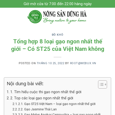
Skip
Giờ mờ cửa từ 7:00 đến 22:00 hàng ngày
to
content
ĐỒ KHÔ
Tổng hợp 8 loại gạo ngon nhất thế
giới – Có ST25 của Việt Nam không
POSTED ON
THÁNG 10 25, 2022
BY
ROOT@WEBUX.VN
Nội dung bài viết:
1. Tìm hiểu cuộc thi gạo ngon nhất thế giới
2. Top các loại gạo ngon nhất thế giới
2.1. Gạo ST25 Việt Nam – loại gạo ngon nhất thế giới
2.2. Gạo Jasmine Thái Lan
2.3. Gạo Malys Angkor Campuchia – loại gạo ngon nhất