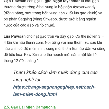
Gạo Pawsan
còn gọi là
gạo Ngọc Myanmar
là loại gạo
thường được trồng ở hai vùng là bộ phận Ayeyarwaddy
(đồng bằng, một trong bốn vùng sản xuất lúa gạo chính) và
bộ phận Sagaing (vùng Shwebo, được tưới bằng nguồn
nước của các đập và hồ chứa).
Lúa Pawsan
cho hạt gạo tròn và dầy gạo. Có thể nở lên 3 –
4 lần khi nấu thành cơm. Nổi tiếng với mùi thơm lâu, sau khi
nấu chín có độ mềm mịn, cùng mùi thơm lâu hấp dẫn và cũng
dễ tiêu hóa. Paw San cho thu hoạch mỗi năm một lần từ
tháng 12 đến tháng 1.
Tham khảo cách làm miến dong của các
làng nghề tại
https://trangvangnongnghiep.net/cach-
lam-mien-dong.html
2.5. Gạo Lài Miên Campuchia