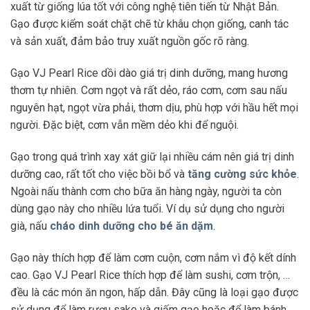
xuất từ giống lúa tốt với công nghệ tiên tiến từ Nhật Bản.
Gạo được kiểm soát chặt chẽ từ khâu chọn giống, canh tác
và sản xuất, đảm bảo truy xuất nguồn gốc rõ ràng.
Gạo VJ Pearl Rice dồi dào giá trị dinh dưỡng, mang hương
thơm tự nhiên. Cơm ngọt và rất dẻo, ráo cơm, cơm sau nấu
nguyên hạt, ngọt vừa phải, thơm dịu, phù hợp với hầu hết mọi
người. Đặc biệt, cơm vẫn mềm dẻo khi để nguội.
Gạo trong quá trình xay xát giữ lại nhiều cám nên giá trị dinh
dưỡng cao, rất tốt cho việc bồi bổ và
tăng cường sức khỏe
.
Ngoài nấu thành cơm cho bữa ăn hàng ngày, người ta còn
dùng gạo này cho nhiều lứa tuổi. Ví dụ sử dụng cho người
già, nấu
cháo dinh dưỡng cho bé ăn dặm
.
Gạo này thích hợp để làm cơm cuộn, cơm nắm vì độ kết dính
cao. Gạo VJ Pearl Rice thích hợp để làm sushi, cơm trộn, …
đều là các món ăn ngon, hấp dẫn. Đây cũng là loại gạo được
sử dụng để làm rượu sake và giấm gạo hoặc để làm bánh