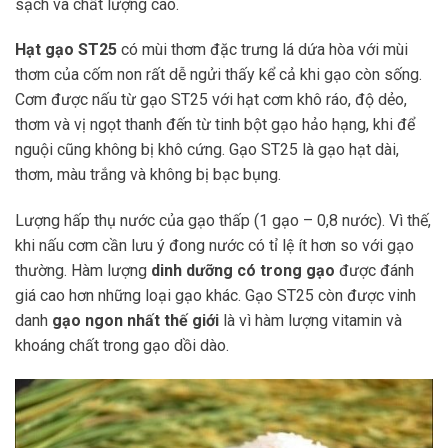
sạch và chất lượng cao.
Hạt gạo ST25
có mùi thơm đặc trưng lá dứa hòa với mùi
thơm của cốm non rất dễ ngửi thấy kể cả khi gạo còn sống.
Cơm được nấu từ gạo ST25 với hạt cơm khô ráo, độ dẻo,
thơm và vị ngọt thanh đến từ tinh bột gạo hảo hạng, khi để
nguội cũng không bị khô cứng. Gạo ST25 là gạo hạt dài,
thơm, màu trắng và không bị bạc bụng.
Lượng hấp thụ nước của gạo thấp (1 gạo – 0,8 nước). Vì thế,
khi nấu cơm cần lưu ý đong nước có tỉ lệ ít hơn so với gạo
thường. Hàm lượng
dinh dưỡng có trong gạo
được đánh
giá cao hơn những loại gạo khác. Gạo ST25 còn được vinh
danh
gạo ngon nhất thế giới
là vì hàm lượng vitamin và
khoáng chất trong gạo dồi dào.