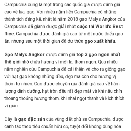
Campuchia cũng là một trong các quốc gia được đánh giá
cao về lúa, gạo. Với nhiều năm liền Campuchia có những
thành tích đáng kể, nhất là năm 2018 gạo Malys Angkor của
Campuchia đã giành được giải nhất
cuộc thi World’s Best
Rice
. Campuchia được đánh giá cao từ một nước thiếu gạo
ăn, nhưng sau một thời gian đã dư thừa
gạo xuất khẩu
.
Gạo Malys Angkor
được đánh giá
top 3 gạo ngon nhất
thế giới
nhờ chứa hương vị mới lạ, thơm ngon. Qua nhiều
năm nghiên cứu Campuchia đã cải thiện và cho ra giống gạo
với hạt gạo không những đều, đẹp mà còn cho hương vị
thơm tự nhiên. Gạo được chuyên gia đánh giá cao về hàm
lượng dinh dưỡng, hạt tròn đều rất đẹp mắt và khi nấu chín
thoang thoảng hương thơm, khi nhai ngọt thanh và kích thích
vị giác.
Đây là
gạo đặc sản
của vùng đất phù sa Campuchia, được
canh tác theo tiêu chuẩn hữu cơ, tuyệt đối không dùng hóa