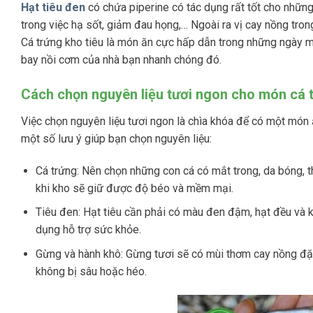
Hạt tiêu đen
có chứa piperine có tác dụng rất tốt cho những
trong việc hạ sốt, giảm đau họng,… Ngoài ra vị cay nồng tron
Cá trứng kho tiêu là món ăn cực hấp dẫn trong những ngày mưa
bay nồi cơm của nhà bạn nhanh chóng đó.
Cách chọn nguyên liệu tươi ngon cho món cá t
Việc chọn nguyên liệu tươi ngon là chìa khóa để có một mó
một số lưu ý giúp bạn chọn nguyên liệu:
Cá trứng: Nên chọn những con cá có mắt trong, da bóng, th
khi kho sẽ giữ được độ béo và mềm mại.
Tiêu đen: Hạt tiêu cần phải có màu đen đậm, hạt đều và 
dụng hỗ trợ sức khỏe.
Gừng và hành khô:
Gừng tươi sẽ có mùi thơm cay nồng đặc 
không bị sâu hoặc héo.