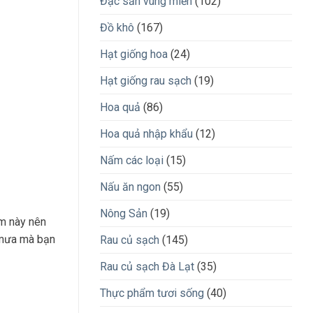
Đặc sản vùng miền
(102)
Đồ khô
(167)
Hạt giống hoa
(24)
Hạt giống rau sạch
(19)
Hoa quả
(86)
Hoa quả nhập khẩu
(12)
Nấm các loại
(15)
Nấu ăn ngon
(55)
Nông Sản
(19)
ểm này nên
 mưa mà bạn
Rau củ sạch
(145)
Rau củ sạch Đà Lạt
(35)
Thực phẩm tươi sống
(40)