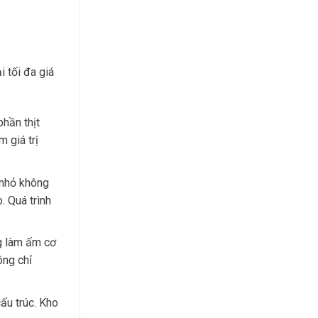
 tối đa giá
hần thịt
 giá trị
 nhỏ không
. Quá trình
g làm ấm cơ
ông chỉ
cấu trúc. Kho