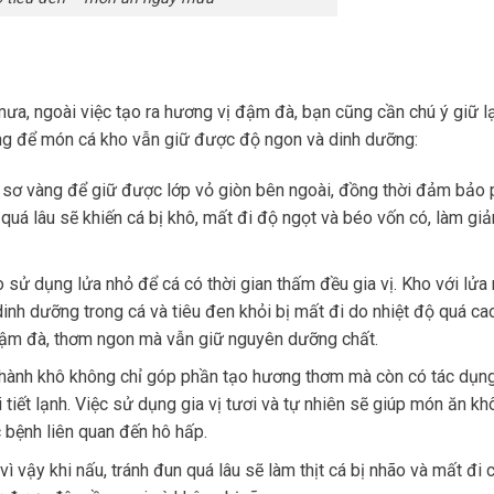
a, ngoài việc tạo ra hương vị đậm đà, bạn cũng cần chú ý giữ lại
ọng để món cá kho vẫn giữ được độ ngon và dinh dưỡng:
n sơ vàng để giữ được lớp vỏ giòn bên ngoài, đồng thời đảm bảo p
uá lâu sẽ khiến cá bị khô, mất đi độ ngọt và béo vốn có, làm giảm
 sử dụng lửa nhỏ để cá có thời gian thấm đều gia vị. Kho với lửa
nh dưỡng trong cá và tiêu đen khỏi bị mất đi do nhiệt độ quá cao
 đậm đà, thơm ngon mà vẫn giữ nguyên dưỡng chất.
và hành khô không chỉ góp phần tạo hương thơm mà còn có tác dụn
i tiết lạnh. Việc sử dụng gia vị tươi và tự nhiên sẽ giúp món ăn kh
 bệnh liên quan đến hô hấp.
ì vậy khi nấu, tránh đun quá lâu sẽ làm thịt cá bị nhão và mất đi 