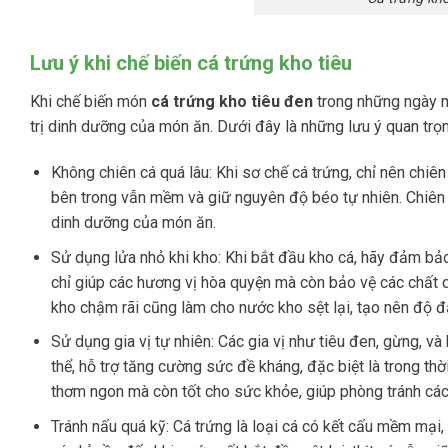
Lưu ý khi chế biến cá trứng kho tiêu
Khi chế biến món
cá trứng kho tiêu đen
trong những ngày mư
trị dinh dưỡng của món ăn. Dưới đây là những lưu ý quan tr
Không chiên cá quá lâu:
Khi sơ chế cá trứng, chỉ nên chiê
bên trong vẫn mềm và giữ nguyên độ béo tự nhiên. Chiên q
dinh dưỡng của món ăn.
Sử dụng lửa nhỏ khi kho:
Khi bắt đầu kho cá, hãy đảm bảo
chỉ giúp các hương vị hòa quyện mà còn bảo vệ các chất di
kho chậm rãi cũng làm cho nước kho sệt lại, tạo nên độ
Sử dụng gia vị tự nhiên:
Các gia vị như tiêu đen, gừng, 
thể, hỗ trợ tăng cường sức đề kháng, đặc biệt là trong thờ
thơm ngon mà còn tốt cho sức khỏe, giúp phòng tránh các
Tránh nấu quá kỹ:
Cá trứng là loại cá có kết cấu mềm mại, v