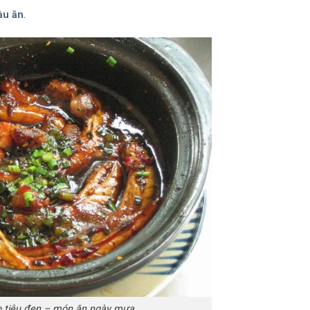
.
ầu ăn
o tiêu đen – món ăn ngày mưa