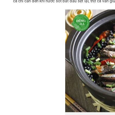
cá chỉ cần đến khi nước sốt bắt đầu sệt lại, thịt cá vẫn 