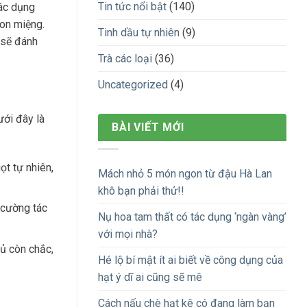
Tin tức nổi bật
(140)
tác dụng
gon miệng.
Tinh dầu tự nhiên
(9)
 sẽ đánh
Trà các loại
(36)
Uncategorized
(4)
ưới đây là
BÀI VIẾT MỚI
ọt tự nhiên,
Mách nhỏ 5 món ngon từ đậu Hà Lan
khô bạn phải thử!!
 cường tác
Nụ hoa tam thất có tác dụng ‘ngàn vàng’
với mọi nhà?
ủ còn chắc,
Hé lộ bí mật ít ai biết về công dụng của
hạt ý dĩ ai cũng sẽ mê
Cách nấu chè hạt kê có đang làm bạn