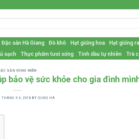
Đặc sản Hà Giang
Đồ khô
Hạt giống hoa
Hạt giống r
ủ sạch
Thực phẩm tươi sống
Tinh dầu tự nhiên
Trà c
ĐẶC SẢN VÙNG MIỀN
p bảo vệ sức khỏe cho gia đình mìn
N
THÁNG 9 4, 2018
BY
DUNG HÀ