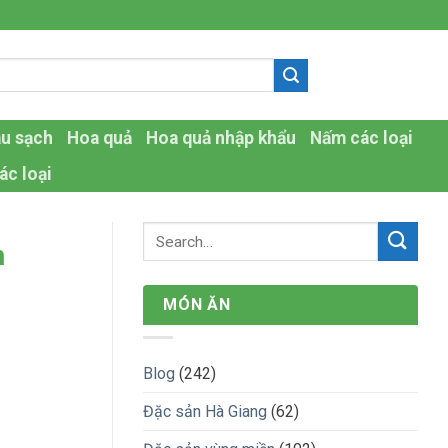
-
au sạch
Hoa quả
Hoa quả nhập khẩu
Nấm các loại
ác loại
h
MÓN ĂN
Blog
(242)
Đặc sản Hà Giang
(62)