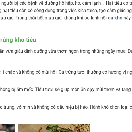
 người bị các bệnh về đường hô hấp, ho, cảm lạnh,… Hạt tiêu có 
g hạt tiêu còn có công dụng trong việc kích thích, tạo cảm giác n
 gió. Trong thời tiết mưa gió, không khí se lạnh nồi
cá kho
này
rứng kho tiêu
n ăn vừa giàu dinh dưỡng vừa thơm ngon trong những ngày mưa. D
ịt chắc và không có mùi hôi. Cá trứng tươi thường có hương vị ng
không bị ẩm mốc. Tiêu tươi sẽ giúp món ăn dậy mùi thơm và tăng
trưng, vỏ mịn và không có dấu hiệu bị héo. Hành khô chọn loại c