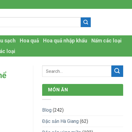
-
au sạch
Hoa quả
Hoa quả nhập khẩu
Nấm các loại
ác loại
hể
MÓN ĂN
Blog
(242)
Đặc sản Hà Giang
(62)