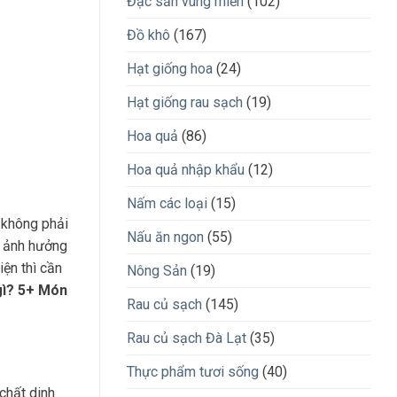
Đặc sản vùng miền
(102)
Đồ khô
(167)
Hạt giống hoa
(24)
Hạt giống rau sạch
(19)
Hoa quả
(86)
Hoa quả nhập khẩu
(12)
Nấm các loại
(15)
y không phải
Nấu ăn ngon
(55)
ệ, ảnh hưởng
iện thì cần
Nông Sản
(19)
gì?
5+ Món
Rau củ sạch
(145)
Rau củ sạch Đà Lạt
(35)
Thực phẩm tươi sống
(40)
 chất dinh