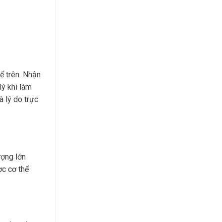
ể trên. Nhận
lý khi làm
à lý do trực
ượng lớn
ợc cơ thể