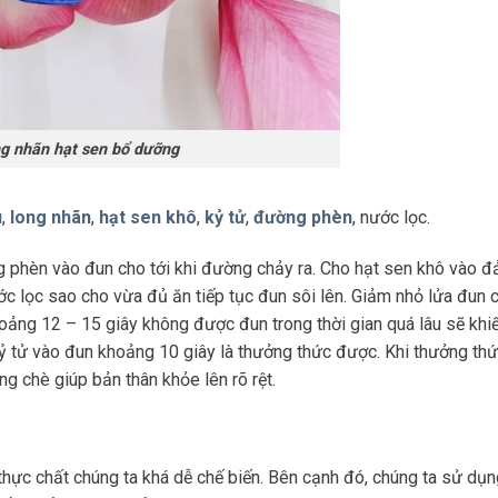
g nhãn hạt sen bổ dưỡng
u
,
long nhãn
,
hạt sen khô
,
kỷ tử
,
đường phèn
, nước lọc.
 phèn vào đun cho tới khi đường chảy ra. Cho hạt sen khô vào đ
lọc sao cho vừa đủ ăn tiếp tục đun sôi lên. Giảm nhỏ lửa đun ch
hoảng 12 – 15 giây không được đun trong thời gian quá lâu sẽ kh
kỷ tử vào đun khoảng 10 giây là thưởng thức được. Khi thưởng thứ
ng chè giúp bản thân khỏe lên rõ rệt.
hực chất chúng ta khá dễ chế biến. Bên cạnh đó, chúng ta sử dụ