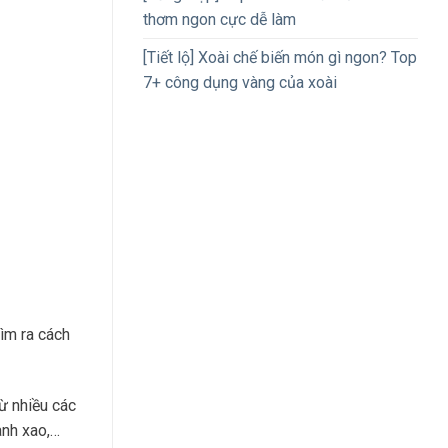
thơm ngon cực dễ làm
[Tiết lộ] Xoài chế biến món gì ngon? Top
7+ công dụng vàng của xoài
tìm ra cách
ừ nhiều các
anh xao,…