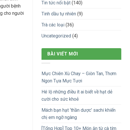
Tin tức nổi bật
(140)
 người bệnh
ng cho người
Tinh dầu tự nhiên
(9)
Trà các loại
(36)
Uncategorized
(4)
BÀI VIẾT MỚI
Mực Chiên Xù Chay – Giòn Tan, Thơm
Ngon Tựa Mực Tươi
Hé lộ những điều ít ai biết về hạt dẻ
cười cho sức khoẻ
Mách bạn hạt ‘thần dược’ sachi khiến
chị em ngỡ ngàng
[Tổng Hợp] Top 10+ Món ăn từ cà tím