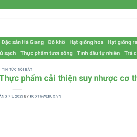
Đặc sản Hà Giang
Đồ khô
Hạt giống hoa
Hạt giống r
ủ sạch
Thực phẩm tươi sống
Tinh dầu tự nhiên
Trà c
TIN TỨC NỔI BẬT
+Thực phẩm cải thiện suy nhược cơ t
ÁNG 7 5, 2023
BY
ROOT@WEBUX.VN