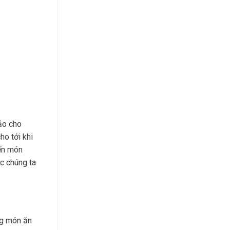
ảo cho
o tới khi
iến món
c chúng ta
ng món ăn