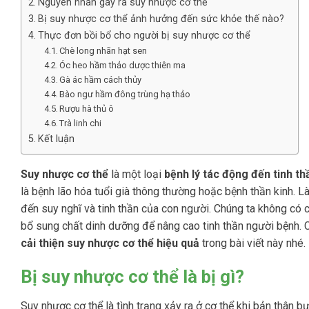
Nguyên nhân gây ra suy nhược cơ thể
Bị suy nhược cơ thể ảnh hưởng đến sức khỏe thế nào?
Thực đơn bồi bổ cho người bị suy nhược cơ thể
Chè long nhãn hạt sen
Óc heo hầm thảo dược thiên ma
Gà ác hầm cách thủy
Bào ngư hầm đông trùng hạ thảo
Rượu hà thủ ô
Trà linh chi
Kết luận
Suy nhược cơ thể
là một loại
bệnh lý tác động đến tinh th
là bệnh lão hóa tuổi già thông thường hoặc bệnh thần kinh. Là
đến suy nghĩ và tinh thần của con người. Chúng ta không có c
bổ sung chất dinh dưỡng để nâng cao tinh thần người bệnh.
cải thiện suy nhược cơ thể hiệu quả
trong bài viết này nhé.
Bị suy nhược cơ thể là bị gì?
Suy nhược cơ thể là tình trạng xảy ra ở cơ thể khi bản thân b