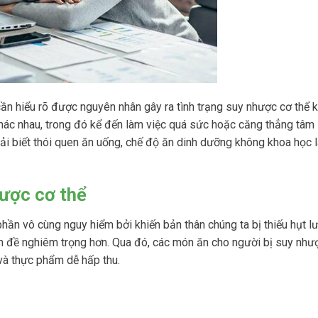
cần hiểu rõ được nguyên nhân gây ra tình trạng suy nhược cơ thể k
hác nhau, trong đó kể đến làm việc quá sức hoặc căng thẳng tâm 
hải biết thói quen ăn uống, chế độ ăn dinh dưỡng không khoa học l
hược cơ thể
ần vô cùng nguy hiểm bởi khiến bản thân chúng ta bị thiếu hụt l
n đề nghiêm trọng hơn. Qua đó, các món ăn cho người bị suy như
và thực phẩm dễ hấp thu.