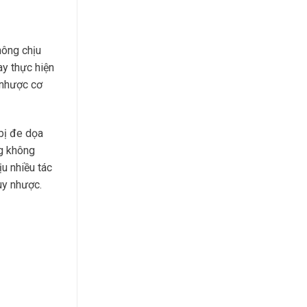
hông chịu
ay thực hiện
 nhược cơ
 bị đe dọa
ng không
u nhiều tác
uy nhược.