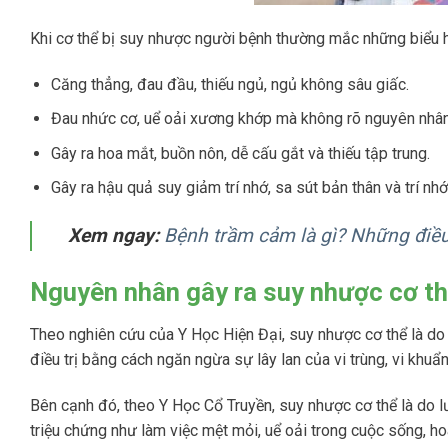
Khi cơ thể bị suy nhược người bệnh thường mắc những biểu h
Căng thẳng, đau đầu, thiếu ngủ, ngủ không sâu giấc.
Đau nhức cơ, uể oải xương khớp mà không rõ nguyên nhân
Gây ra hoa mắt, buồn nôn, dễ cấu gắt và thiếu tập trung.
Gây ra hậu quả suy giảm trí nhớ, sa sút bản thân và trí nhớ
Xem ngay:
Bệnh trầm cảm là gì? Những điều
Nguyên nhân gây ra suy nhược cơ t
Theo nghiên cứu của Y Học Hiện Đại, suy nhược cơ thể là do c
điều trị bằng cách ngăn ngừa sự lây lan của vi trùng, vi khuẩn
Bên cạnh đó, theo Y Học Cổ Truyền, suy nhược cơ thể là do l
triệu chứng như làm việc mệt mỏi, uể oải trong cuộc sống, ho