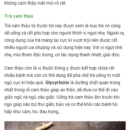
không cảm thấy mệt mỏi rõ rệt.
Trà cam thảo
Trà cam thảo từ trước tới nay được xem là loại trà vô cùng
dễ uống và rất phù hợp cho người thích vị ngọt nhẹ. Ngoài ra,
công dụng của trà mang lại cực kì vượt trội nên được rất
nhiều người ưa chuộng và sử dụng hiện nay. Với vị ngọt nhè
nhẹ, mùi thơm đặc trưng, có tác dụng thanh nhiệt, giải độc.
Cam thảo còn là vị thuốc Đông y được kết hợp chữa rất
nhiều bệnh mà còn có thể dùng để pha chế trà uống trị mất
ngủ cực kì hiệu quả.
Glycyrhizin
là dưỡng chất quan trọng
nhất trong rễ cam thảo giúp an thần, dễ đưa cơ thể đi vào
giấc ngủ và ngủ sâu giấc. Uống trà cam thảo ấm trước khi
ngủ giúp não bộ thư giãn, bảo vệ cơ thể khỏi các bệnh hô
hấp như cảm, ho, đau họng,…