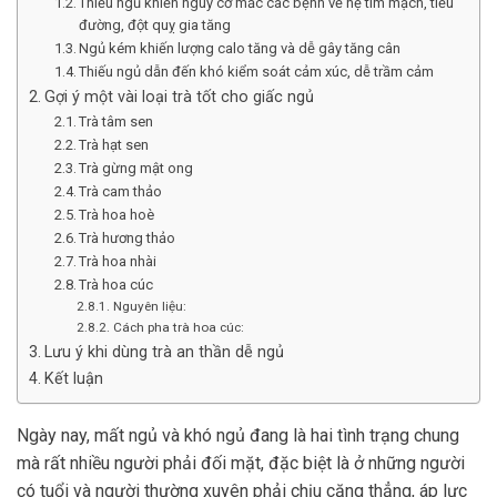
Thiếu ngủ khiến nguy cơ mắc các bệnh về hệ tim mạch, tiểu
đường, đột quỵ gia tăng
Ngủ kém khiến lượng calo tăng và dễ gây tăng cân
Thiếu ngủ dẫn đến khó kiểm soát cảm xúc, dễ trầm cảm
Gợi ý một vài loại trà tốt cho giấc ngủ
Trà tâm sen
Trà hạt sen
Trà gừng mật ong
Trà cam thảo
Trà hoa hoè
Trà hương thảo
Trà hoa nhài
Trà hoa cúc
Nguyên liệu:
Cách pha trà hoa cúc:
Lưu ý khi dùng trà an thần dễ ngủ
Kết luận
Ngày nay, mất ngủ và khó ngủ đang là hai tình trạng chung
mà rất nhiều người phải đối mặt, đặc biệt là ở những người
có tuổi và người thường xuyên phải chịu căng thẳng, áp lực