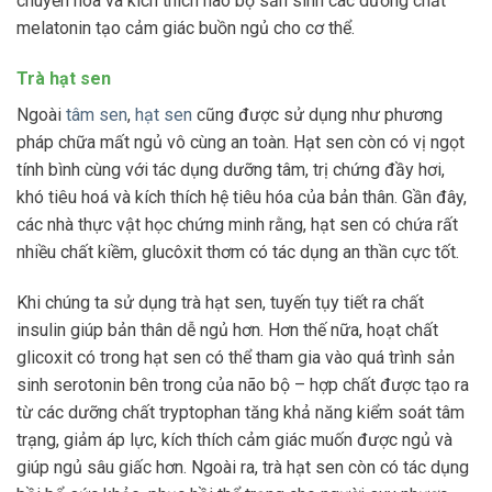
chuyển hóa và kích thích não bộ sản sinh các dưỡng chất
melatonin tạo cảm giác buồn ngủ cho cơ thể.
Trà hạt sen
Ngoài
tâm sen
,
hạt sen
cũng được sử dụng như phương
pháp chữa mất ngủ vô cùng an toàn. Hạt sen còn có vị ngọt
tính bình cùng với tác dụng dưỡng tâm, trị chứng đầy hơi,
khó tiêu hoá và kích thích hệ tiêu hóa của bản thân. Gần đây,
các nhà thực vật học chứng minh rằng, hạt sen có chứa rất
nhiều chất kiềm, glucôxit thơm có tác dụng an thần cực tốt.
Khi chúng ta sử dụng trà hạt sen, tuyến tụy tiết ra chất
insulin giúp bản thân dễ ngủ hơn. Hơn thế nữa, hoạt chất
glicoxit có trong hạt sen có thể tham gia vào quá trình sản
sinh serotonin bên trong của não bộ – hợp chất được tạo ra
từ các dưỡng chất tryptophan tăng khả năng kiểm soát tâm
trạng, giảm áp lực, kích thích cảm giác muốn được ngủ và
giúp ngủ sâu giấc hơn. Ngoài ra, trà hạt sen còn có tác dụng