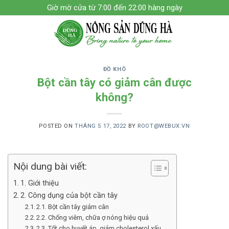
Skip
Giờ mờ cửa từ 7:00 đến 22:00 hàng ngày
to
content
ĐỒ KHÔ
Bột cần tây có giảm cân được
không?
POSTED ON
THÁNG 5 17, 2022
BY
ROOT@WEBUX.VN
Nội dung bài viết:
1. Giới thiệu
2. Công dụng của bột cần tây
2.1. Bột cần tây giảm cân
2.2. Chống viêm, chữa ợ nóng hiệu quả
2.3. Tốt cho huyết áp, giảm cholesterol xấu