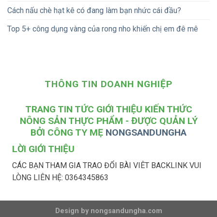
Cách nấu chè hạt kê có đang làm bạn nhức cái đầu?
Top 5+ công dụng vàng của rong nho khiến chị em đê mê
THÔNG TIN DOANH NGHIỆP
TRANG TIN TỨC GIỚI THIỆU KIẾN THỨC
NÔNG SẢN THỰC PHẨM - ĐƯỢC QUẢN LÝ
BỞI CÔNG TY MẸ
NONGSANDUNGHA
LỜI GIỚI THIỆU
CÁC BẠN THAM GIA TRAO ĐỔI BÀI VIÊT BACKLINK VUI
LÒNG LIÊN HỆ: 0364345863
Design by nongsandungha.com