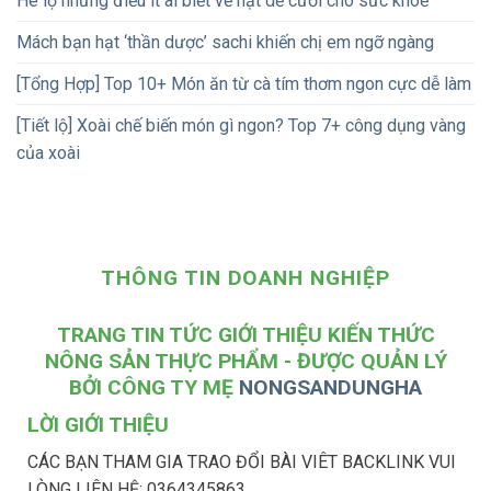
Hé lộ những điều ít ai biết về hạt dẻ cười cho sức khoẻ
Mách bạn hạt ‘thần dược’ sachi khiến chị em ngỡ ngàng
[Tổng Hợp] Top 10+ Món ăn từ cà tím thơm ngon cực dễ làm
[Tiết lộ] Xoài chế biến món gì ngon? Top 7+ công dụng vàng
của xoài
THÔNG TIN DOANH NGHIỆP
TRANG TIN TỨC GIỚI THIỆU KIẾN THỨC
NÔNG SẢN THỰC PHẨM - ĐƯỢC QUẢN LÝ
BỞI CÔNG TY MẸ
NONGSANDUNGHA
LỜI GIỚI THIỆU
CÁC BẠN THAM GIA TRAO ĐỔI BÀI VIÊT BACKLINK VUI
LÒNG LIÊN HỆ: 0364345863