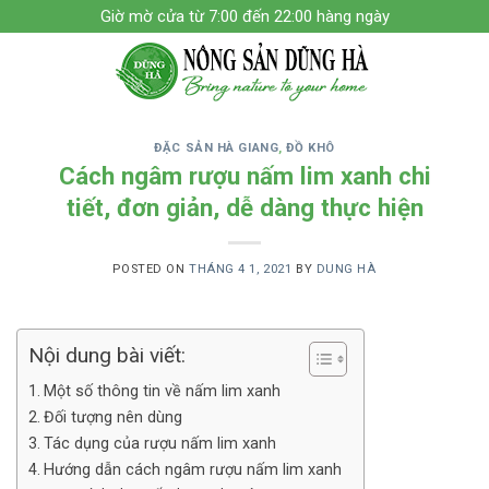
Skip
Giờ mờ cửa từ 7:00 đến 22:00 hàng ngày
to
content
ĐẶC SẢN HÀ GIANG
,
ĐỒ KHÔ
Cách ngâm rượu nấm lim xanh chi
tiết, đơn giản, dễ dàng thực hiện
POSTED ON
THÁNG 4 1, 2021
BY
DUNG HÀ
Nội dung bài viết:
Một số thông tin về nấm lim xanh
Đối tượng nên dùng
Tác dụng của rượu nấm lim xanh
Hướng dẫn cách ngâm rượu nấm lim xanh