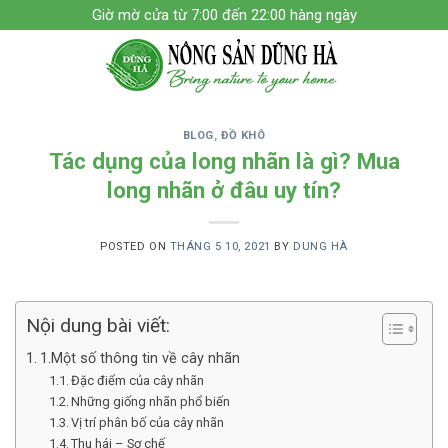
Skip
Giờ mờ cửa từ 7:00 đến 22:00 hàng ngày
to
content
BLOG
,
ĐỒ KHÔ
Tác dụng của long nhãn là gì? Mua
long nhãn ở đâu uy tín?
POSTED ON
THÁNG 5 10, 2021
BY
DUNG HÀ
Nội dung bài viết:
1.Một số thông tin về cây nhãn
Đặc điểm của cây nhãn
Những giống nhãn phổ biến
Vị trí phân bố của cây nhãn
Thu hái – Sơ chế