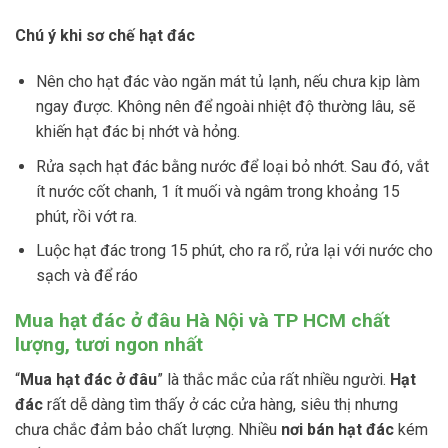
Chú ý khi sơ chế hạt đác
Nên cho hạt đác vào ngăn mát tủ lạnh, nếu chưa kịp làm
ngay được. Không nên để ngoài nhiệt độ thường lâu, sẽ
khiến hạt đác bị nhớt và hỏng.
Rửa sạch hạt đác bằng nước để loại bỏ nhớt. Sau đó, vắt
ít nước cốt chanh, 1 ít muối và ngâm trong khoảng 15
phút, rồi vớt ra.
Luộc hạt đác trong 15 phút, cho ra rổ, rửa lại với nước cho
sạch và để ráo
Mua hạt đác ở đâu Hà Nội và TP HCM chất
lượng, tươi ngon nhất
“
Mua hạt đác ở đâu
” là thắc mắc của rất nhiều người.
Hạt
đác
rất dễ dàng tìm thấy ở các cửa hàng, siêu thị nhưng
chưa chắc đảm bảo chất lượng. Nhiều
nơi bán hạt đác
kém