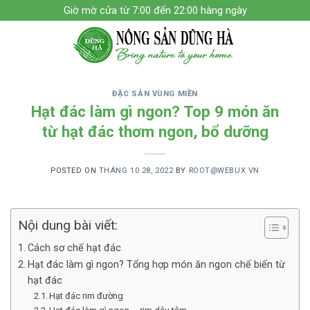
Skip
Giờ mờ cửa từ 7:00 đến 22:00 hàng ngày
to
content
ĐẶC SẢN VÙNG MIỀN
Hạt đác làm gì ngon? Top 9 món ăn
từ hạt đác thơm ngon, bổ dưỡng
POSTED ON
THÁNG 10 28, 2022
BY
ROOT@WEBUX.VN
Nội dung bài viết:
Cách sơ chế hạt đác
Hạt đác làm gì ngon? Tổng hợp món ăn ngon chế biến từ
hạt đác
Hạt đác rim đường