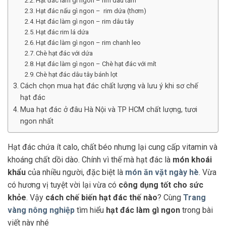
Hạt đác làm gì ngon – rim dâu tằm
Hạt đác nấu gì ngon – rim dứa (thơm)
Hạt đác làm gì ngon – rim dâu tây
Hạt đác rim lá dứa
Hạt đác làm gì ngon – rim chanh leo
Chè hạt đác với dứa
Hạt đác làm gì ngon – Chè hạt đác với mít
Chè hạt đác dâu tây bánh lọt
Cách chọn mua hạt đác chất lượng và lưu ý khi sơ chế
hạt đác
Mua hạt đác ở đâu Hà Nội và TP HCM chất lượng, tươi
ngon nhất
Hạt đác chứa ít calo, chất béo nhưng lại cung cấp vitamin và
khoáng chất dồi dào. Chính vì thế mà hạt đác là
món khoái
khẩu
của nhiều người, đặc biệt là
món ăn vặt ngày hè
. Vừa
có hương vị tuyệt vời lại vừa có
công dụng tốt cho sức
khỏe
. Vậy
cách chế biến hạt đác thế nào
? Cùng
Trang
vàng nông nghiệp
tìm hiểu
hạt đác làm gì ngon
trong bài
viết này nhé