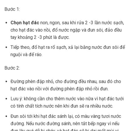
Bước 1:
Chọn hạt đác
non, ngon, sau khi rửa 2 -3 lần nước sạch,
cho hạt đác vào nồi, đổ nước ngập và đun sôi, đảo đều
tay khoảng 2 -3 phút là được.
Tiếp theo, đổ hạt ra rổ sạch, xả lại bằng nước đun sôi để
nguội và để ráo.
Bước 2:
Đường phèn đập nhỏ, cho đường đều nhau, sau đó cho
hạt đác vào nồi với đường phèn đập nhỏ rồi đun.
Lưu ý: không cần cho thêm nước vào nữa vì hạt đác tưới
có tính chất tích nước nên khi đun sẽ ra nhiều nước.
Đun sôi tới khi hạt đác sánh lại, có màu vàng tươi nước
đường. Nếu nước đường sánh, nên tắt bếp ngay vì nếu
đun lâu quá dễ bị cháy, và hạt đác sẽ bị dai mất mùi vị