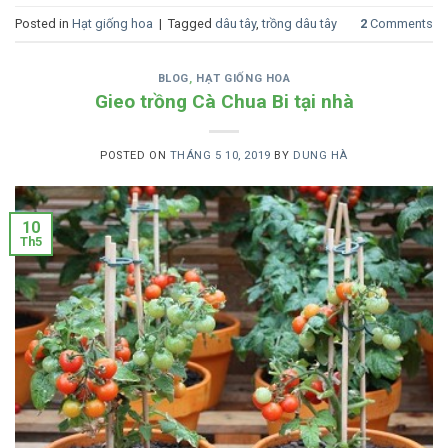
Posted in
Hạt giống hoa
|
Tagged
dâu tây
,
trồng dâu tây
2
Comments
BLOG
,
HẠT GIỐNG HOA
Gieo trồng Cà Chua Bi tại nhà
POSTED ON
THÁNG 5 10, 2019
BY
DUNG HÀ
10
Th5