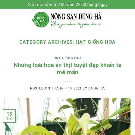
Skip
Giờ mờ cửa từ 7:00 đến 22:00 hàng ngày
to
content
CATEGORY ARCHIVES:
HẠT GIỐNG HOA
HẠT GIỐNG HOA
Những loài hoa ăn thịt tuyệt đẹp khiến ta
mê mẩn
POSTED ON
THÁNG 4 15, 2021
BY
DUNG HÀ
15
Th4