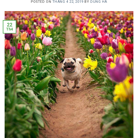
POSTED ON
THÁNG 4 22, 2019
BY
DUNG HÀ
22
Th4