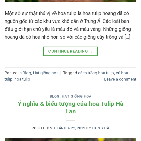
Một số sự thật thú vị về hoa tulip là hoa tulip hoang dã có
nguồn gốc từ các khu vực khô cằn ở Trung Á. Các loài ban
đầu giới hạn chủ yếu là màu đỏ và màu vàng. Những giống
hoang dã có hoa nhỏ hơn so với các giống cây trồng và […]
CONTINUE READING
→
Posted in
Blog
,
Hạt giống hoa
|
Tagged
cách trồng hoa tulip
,
củ hoa
tulip
,
hoa tulip
Leave a comment
BLOG
,
HẠT GIỐNG HOA
Ý nghĩa & biểu tượng của hoa Tulip Hà
Lan
POSTED ON
THÁNG 4 22, 2019
BY
DUNG HÀ