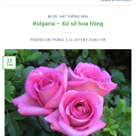
BLOG
,
HẠT GIỐNG HOA
Bulgaria – Xứ sở hoa hồng
POSTED ON
THÁNG 4 22, 2019
BY
DUNG HÀ
22
Th4