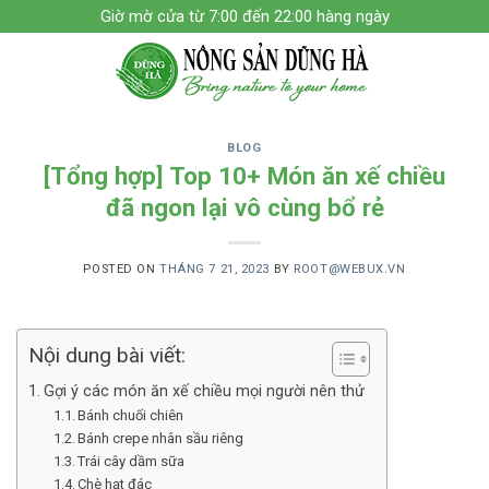
Skip
Giờ mờ cửa từ 7:00 đến 22:00 hàng ngày
to
content
BLOG
[Tổng hợp] Top 10+ Món ăn xế chiều
đã ngon lại vô cùng bổ rẻ
POSTED ON
THÁNG 7 21, 2023
BY
ROOT@WEBUX.VN
Nội dung bài viết:
Gợi ý các món ăn xế chiều mọi người nên thử
Bánh chuối chiên
Bánh crepe nhân sầu riêng
Trái cây dầm sữa
Chè hạt đác