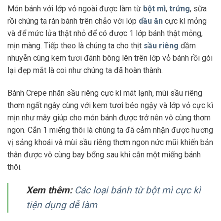
Món bánh với lớp vỏ ngoài được làm từ
bột mì
,
trứng
, sữa
rồi chúng ta rán bánh trên chảo với lớp
dầu ăn
cực kì mỏng
và để mức lửa thật nhỏ để có được 1 lớp bánh thật mỏng,
mịn màng. Tiếp theo là chúng ta cho thịt
sầu riêng
dầm
nhuyễn cùng kem tươi đánh bông lên trên lớp vỏ bánh rồi gói
lại đẹp mắt là coi như chúng ta đã hoàn thành.
Bánh Crepe nhân sầu riêng cực kì mát lạnh, mùi sầu riêng
thơm ngất ngây cùng với kem tươi béo ngậy và lớp vỏ cực kì
mịn như mây giúp cho món bánh được trở nên vô cùng thơm
ngon. Cắn 1 miếng thôi là chúng ta đã cảm nhận được hương
vị sảng khoái và mùi sầu riêng thơm ngon nức mũi khiến bản
thân được vô cùng bay bổng sau khi cắn một miếng bánh
thôi.
Xem thêm:
Các loại bánh từ bột mì cực kì
tiện dụng dễ làm