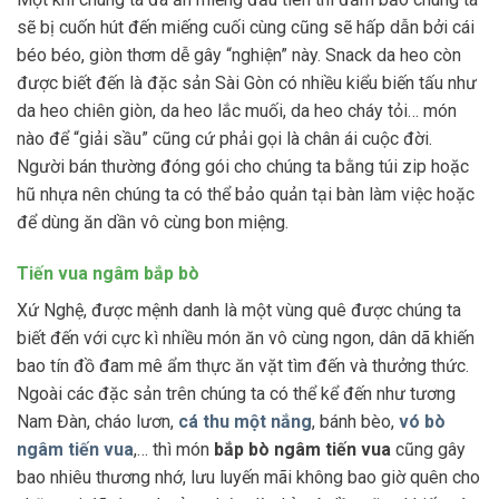
sẽ bị cuốn hút đến miếng cuối cùng cũng sẽ hấp dẫn bởi cái
béo béo, giòn thơm dễ gây “nghiện” này. Snack da heo còn
được biết đến là đặc sản Sài Gòn có nhiều kiểu biến tấu như
da heo chiên giòn, da heo lắc muối, da heo cháy tỏi… món
nào để “giải sầu” cũng cứ phải gọi là chân ái cuộc đời.
Người bán thường đóng gói cho chúng ta bằng túi zip hoặc
hũ nhựa nên chúng ta có thể bảo quản tại bàn làm việc hoặc
để dùng ăn dần vô cùng bon miệng.
Tiến vua ngâm bắp bò
Xứ Nghệ, được mệnh danh là một vùng quê được chúng ta
biết đến với cực kì nhiều món ăn vô cùng ngon, dân dã khiến
bao tín đồ đam mê ẩm thực ăn vặt tìm đến và thưởng thức.
Ngoài các đặc sản trên chúng ta có thể kể đến như tương
Nam Đàn, cháo lươn,
cá thu một nắng
, bánh bèo,
vó bò
ngâm tiến vua
,… thì món
bắp bò ngâm tiến vua
cũng gây
bao nhiêu thương nhớ, lưu luyến mãi không bao giờ quên cho