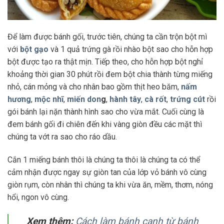
Để làm được bánh gối, trước tiên, chúng ta cần trộn bột mì
với
bột gạo
và 1 quả trứng gà rồi nhào bột sao cho hỗn hợp
bột được tạo ra thật mịn. Tiếp theo, cho hỗn hợp bột nghỉ
khoảng thời gian 30 phút rồi đem bột chia thành từng miếng
nhỏ, cán mỏng và cho nhân bao gồm thịt heo băm,
nấm
hương
,
mộc nhĩ
,
miến don
g
,
hành tây
,
cà rốt
,
trứng cút
rồi
gói bánh lại nặn thành hình sao cho vừa mắt. Cuối cùng là
đem bánh gối đi chiên đến khi vàng giòn đều các mặt thì
chúng ta vớt ra sao cho ráo dầu.
Cắn 1 miếng bánh thôi là chúng ta thôi là chúng ta có thể
cảm nhận được ngay sự giòn tan của lớp vỏ bánh vô cùng
giòn rụm, còn nhân thì chúng ta khi vừa ăn, mềm, thơm, nóng
hổi, ngon vô cùng.
Xem thêm:
Cách làm bánh canh từ bánh