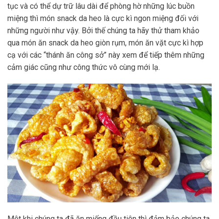
tục và có thể dự trữ lâu dài để phòng hờ những lúc buồn
miệng thì món snack da heo là cực kì ngon miệng đối với
những người như vậy. Bởi thế chúng ta hãy thử tham khảo
qua món ăn snack da heo giòn rụm, món ăn vặt cực kì hợp
cạ với các “thánh ăn công sở” này xem để tiếp thêm những
cảm giác cũng như công thức vô cùng mới lạ.
Một khi chúng ta đã ăn miếng đầu tiên thì đảm bảo chúng ta