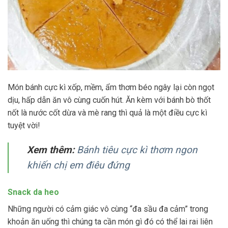
Món bánh cực kì xốp, mềm, ẩm thơm béo ngây lại còn ngọt
dịu, hấp dẫn ăn vô cùng cuốn hút. Ăn kèm với bánh bò thốt
nốt là nước cốt dừa và mè rang thì quả là một điều cực kì
tuyệt vời!
Xem thêm:
Bánh tiêu cực kì thơm ngon
khiến chị em điêu đứng
Snack da heo
Những người có cảm giác vô cùng “đa sầu đa cảm” trong
khoản ăn uống thì chúng ta cần món gì đó có thể lai rai liên