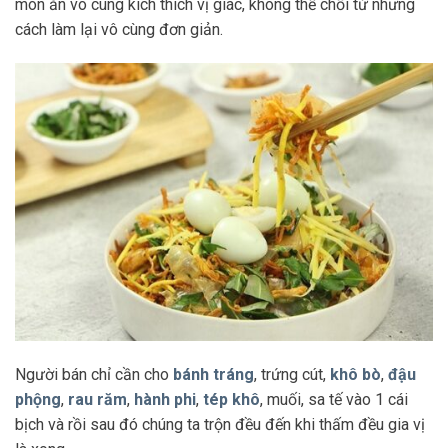
món ăn vô cùng kích thích vị giác, không thể chối từ nhưng
cách làm lại vô cùng đơn giản.
Người bán chỉ cần cho
bánh tráng
, trứng cút,
khô bò
,
đậu
phộng
,
rau răm
,
hành phi
,
tép khô
, muối, sa tế vào 1 cái
bịch và rồi sau đó chúng ta trộn đều đến khi thấm đều gia vị