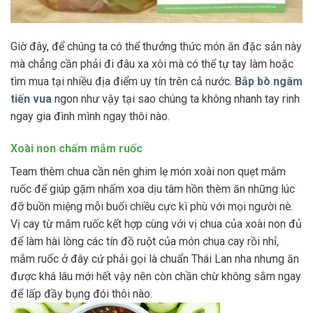
Giờ đây, để chúng ta có thể thưởng thức món ăn đặc sản này
mà chẳng cần phải đi đâu xa xôi mà có thể tự tay làm hoặc
tìm mua tại nhiều địa điểm uy tín trên cả nước.
Bắp bò ngâm
tiến vua
ngon như vậy tại sao chúng ta không nhanh tay rinh
ngay gia đình mình ngay thôi nào.
Xoài non chấm mắm ruốc
Team thèm chua cần nên ghim lẹ món xoài non quẹt mắm
ruốc để giúp gặm nhấm xoa dịu tâm hồn thèm ăn những lúc
đỡ buồn miệng mỗi buổi chiều cực kì phù với mọi người nè.
Vị cay từ mắm ruốc kết hợp cùng với vị chua của xoài non đủ
để làm hài lòng các tín đồ ruột của món chua cay rồi nhỉ,
mắm ruốc ở đây cứ phải gọi là chuẩn Thái Lan nha nhưng ăn
được khá lâu mới hết vậy nên còn chần chừ không sắm ngay
để lấp đầy bụng đói thôi nào.