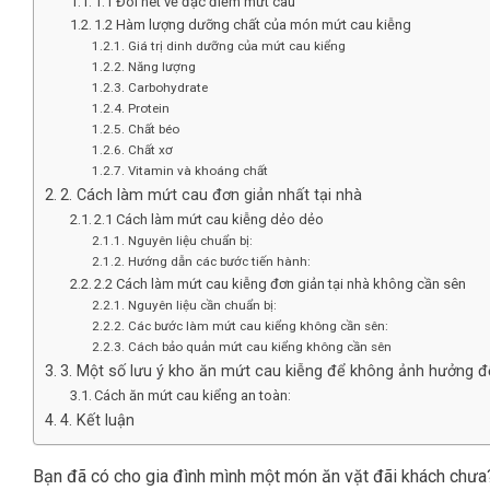
1.1 Đôi nét về đặc điểm mứt cau
1.2 Hàm lượng dưỡng chất của món mứt cau kiễng
Giá trị dinh dưỡng của mứt cau kiểng
Năng lượng
Carbohydrate
Protein
Chất béo
Chất xơ
Vitamin và khoáng chất
2. Cách làm mứt cau đơn giản nhất tại nhà
2.1 Cách làm mứt cau kiễng dẻo dẻo
Nguyên liệu chuẩn bị:
Hướng dẫn các bước tiến hành:
2.2 Cách làm mứt cau kiễng đơn giản tại nhà không cần sên
Nguyên liệu cần chuẩn bị:
Các bước làm mứt cau kiểng không cần sên:
Cách bảo quản mứt cau kiểng không cần sên
3. Một số lưu ý kho ăn mứt cau kiễng để không ảnh hưởng 
Cách ăn mứt cau kiểng an toàn:
4. Kết luận
Bạn đã có cho gia đình mình một món ăn vặt đãi khách chưa?