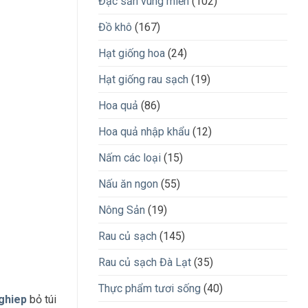
Đặc sản vùng miền
(102)
Đồ khô
(167)
Hạt giống hoa
(24)
Hạt giống rau sạch
(19)
Hoa quả
(86)
Hoa quả nhập khẩu
(12)
Nấm các loại
(15)
Nấu ăn ngon
(55)
Nông Sản
(19)
Rau củ sạch
(145)
Rau củ sạch Đà Lạt
(35)
Thực phẩm tươi sống
(40)
ghiep
bỏ túi