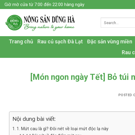
Skip
Giờ mờ cửa từ 7:00 đến 22:00 hàng ngày
to
content
Trang chủ
Rau củ sạch Đà Lạt
Đặc sản vùng miền
Rau c
[Món ngon ngày Tết] Bỏ túi
POSTED 
Nội dung bài viết:
1. Mứt cau là gì? Đôi nét về loại mứt độc lạ này