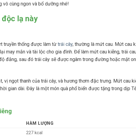
g vô cùng ngon và bổ dưỡng nhé!
 độc lạ này
mứt truyền thống được làm từ
trái cây
, thường là mứt cau. Mứt cau 
ại may mắn và tài lộc cho gia đình. Để làm mứt cau kiễng, trái c
 độ đắng, sau đó trái cây sẽ được ngâm trong đường hoặc mật on
vị ngọt thanh của trái cây, và hương thơm đặc trưng. Mứt cau k
thời gian dài. Đây là một món quà phổ biến được tặng trong dịp 
iễng
HÀM LƯỢNG
227 kcal