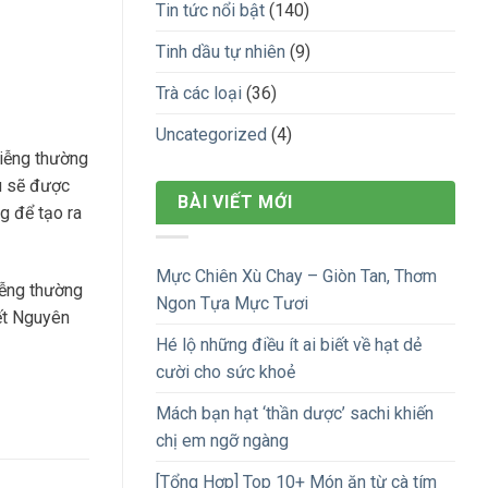
Tin tức nổi bật
(140)
Tinh dầu tự nhiên
(9)
Trà các loại
(36)
Uncategorized
(4)
kiễng thường
au sẽ được
BÀI VIẾT MỚI
g để tạo ra
Mực Chiên Xù Chay – Giòn Tan, Thơm
iễng thường
Ngon Tựa Mực Tươi
Tết Nguyên
Hé lộ những điều ít ai biết về hạt dẻ
cười cho sức khoẻ
Mách bạn hạt ‘thần dược’ sachi khiến
chị em ngỡ ngàng
[Tổng Hợp] Top 10+ Món ăn từ cà tím