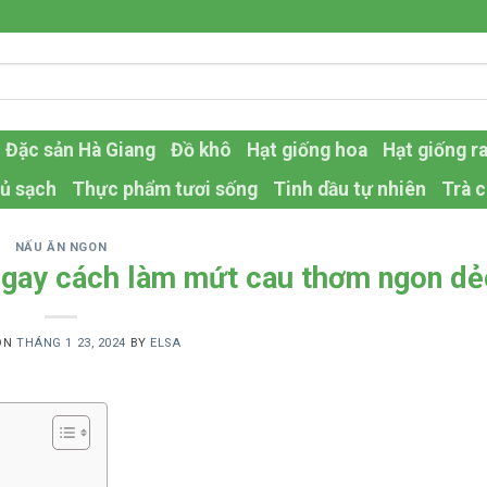
Đặc sản Hà Giang
Đồ khô
Hạt giống hoa
Hạt giống r
ủ sạch
Thực phẩm tươi sống
Tinh dầu tự nhiên
Trà c
NẤU ĂN NGON
 ngay cách làm mứt cau thơm ngon dẻ
ON
THÁNG 1 23, 2024
BY
ELSA