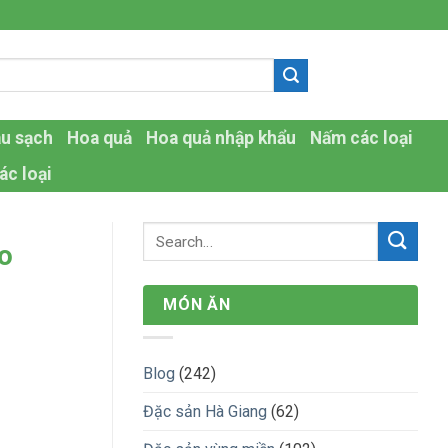
-
au sạch
Hoa quả
Hoa quả nhập khẩu
Nấm các loại
ác loại
o
MÓN ĂN
Blog
(242)
Đặc sản Hà Giang
(62)