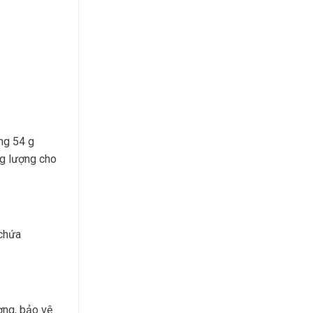
ng 54 g
ng lượng cho
 chứa
ợng, bảo vệ