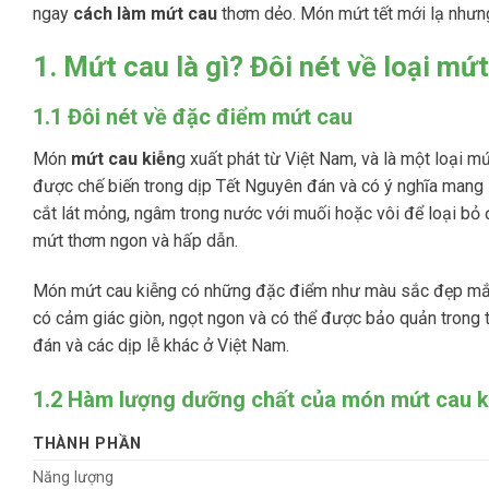
ngay
cách làm mứt cau
thơm dẻo. Món mứt tết mới lạ nhưn
1. Mứt cau là gì? Đôi nét về loại mứt
1.1 Đôi nét về đặc điểm mứt cau
Món
mứt cau kiễn
g xuất phát từ Việt Nam, và là một loại 
được chế biến trong dịp Tết Nguyên đán và có ý nghĩa mang l
cắt lát mỏng, ngâm trong nước với muối hoặc vôi để loại bỏ
mứt thơm ngon và hấp dẫn.
Món mứt cau kiễng có những đặc điểm như màu sắc đẹp mắt, 
có cảm giác giòn, ngọt ngon và có thể được bảo quản trong 
đán và các dịp lễ khác ở Việt Nam.
1.2 Hàm lượng dưỡng chất của món mứt cau k
THÀNH PHẦN
Năng lượng