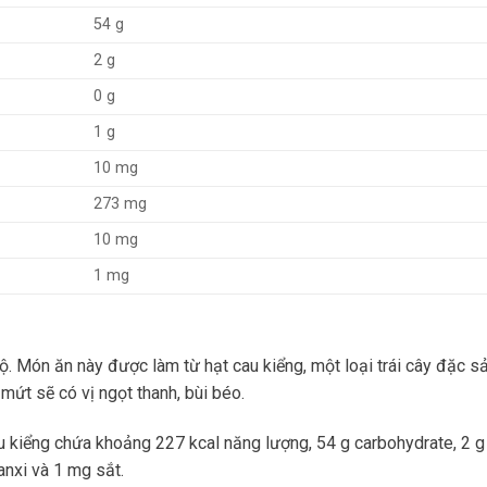
54 g
2 g
0 g
1 g
10 mg
273 mg
10 mg
1 mg
. Món ăn này được làm từ hạt cau kiểng, một loại trái cây đặc s
mứt sẽ có vị ngọt thanh, bùi béo.
 kiểng chứa khoảng 227 kcal năng lượng, 54 g carbohydrate, 2 g 
anxi và 1 mg sắt.