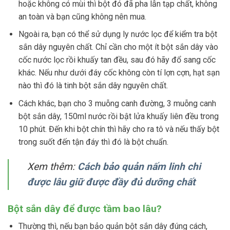
hoặc không có mùi thì bột đó đã pha lẫn tạp chất, không
an toàn và bạn cũng không nên mua.
Ngoài ra, bạn có thể sử dụng ly nước lọc để kiểm tra bột
sắn dây nguyên chất. Chỉ cần cho một ít bột sắn dây vào
cốc nước lọc rồi khuấy tan đều, sau đó hãy đổ sang cốc
khác. Nếu như dưới đáy cốc không còn tí lợn cợn, hạt sạn
nào thì đó là tinh bột sắn dây nguyên chất.
Cách khác, bạn cho 3 muỗng canh đường, 3 muỗng canh
bột sắn dây, 150ml nước rồi bật lửa khuấy liên đều trong
10 phút. Đến khi bột chín thì hãy cho ra tô và nếu thấy bột
trong suốt đến tận đáy thì đó là bột chuẩn.
Xem thêm:
Cách bảo quản nấm linh chi
được lâu giữ được đầy đủ dưỡng chất
Bột sắn dây để được tầm bao lâu?
Thường thì, nếu bạn bảo quản bột sắn dây đúng cách,