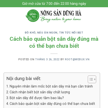
Skip
Giờ mờ cửa từ 7:00 đến 22:00 hàng ngày
to
content
ĐỒ KHÔ
,
NẤU ĂN NGON
,
TIN TỨC NỔI BẬT
Cách bảo quản bột sắn dây đúng mà
có thể bạn chưa biết
POSTED ON
THÁNG 3 26, 2022
BY
ROOT@WEBUX.VN
Nội dung bài viết:
Nguyên nhân làm mốc bột sắn dây mà bạn cần tránh
Cách nhận biết bột sắn dây chất lượng
Bột sắn dây để được tầm bao lâu?
Cách bảo quản bột sắn dây đúng có thể bạn chưa biết