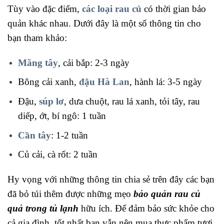
Tùy vào đặc điểm,
các loại rau củ
có thời gian bảo
quản khác nhau. Dưới đây là một số thông tin cho
bạn tham khảo:
Măng tây
, cải bắp: 2-3 ngày
Bông cải xanh,
đậu Hà Lan
, hành lá: 3-5 ngày
Đậu,
súp lơ
, dưa chuột, rau lá xanh, tỏi tây, rau
diếp, ớt, bí ngô: 1 tuần
Cần tây
: 1-2 tuần
Củ cải, cà rốt: 2 tuần
Hy vọng với những thông tin chia sẻ trên đây các bạn
đã bỏ túi thêm được những mẹo
bảo quản rau củ
quả
trong tủ lạnh
hữu ích. Để đảm bảo sức khỏe cho
cả gia đình, tốt nhất bạn vẫn nên mua thực phẩm tươi