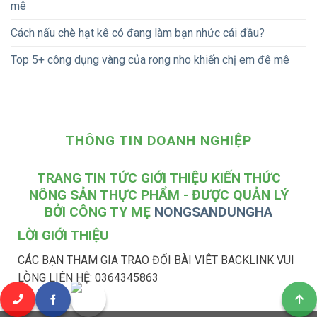
mê
Cách nấu chè hạt kê có đang làm bạn nhức cái đầu?
Top 5+ công dụng vàng của rong nho khiến chị em đê mê
THÔNG TIN DOANH NGHIỆP
TRANG TIN TỨC GIỚI THIỆU KIẾN THỨC
NÔNG SẢN THỰC PHẨM - ĐƯỢC QUẢN LÝ
BỞI CÔNG TY MẸ
NONGSANDUNGHA
LỜI GIỚI THIỆU
CÁC BẠN THAM GIA TRAO ĐỔI BÀI VIÊT BACKLINK VUI
LÒNG LIÊN HỆ: 0364345863