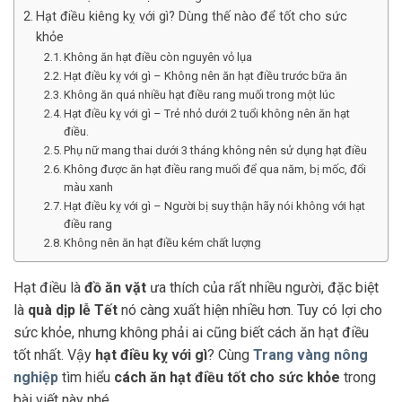
Hạt điều kiêng kỵ với gì? Dùng thế nào để tốt cho sức
khỏe
Không ăn hạt điều còn nguyên vỏ lụa
Hạt điều kỵ với gì – Không nên ăn hạt điều trước bữa ăn
Không ăn quá nhiều hạt điều rang muối trong một lúc
Hạt điều kỵ với gì – Trẻ nhỏ dưới 2 tuổi không nên ăn hạt
điều.
Phụ nữ mang thai dưới 3 tháng không nên sử dụng hạt điều
Không được ăn hạt điều rang muối để qua năm, bị mốc, đổi
màu xanh
Hạt điều kỵ với gì – Người bị suy thận hãy nói không với hạt
điều rang
Không nên ăn hạt điều kém chất lượng
Hạt điều là
đồ ăn vặt
ưa thích của rất nhiều người, đặc biệt
là
quà dịp lễ Tết
nó càng xuất hiện nhiều hơn. Tuy có lợi cho
sức khỏe, nhưng không phải ai cũng biết cách ăn hạt điều
tốt nhất. Vậy
hạt điều kỵ với gì
? Cùng
Trang vàng nông
nghiệp
tìm hiểu
cách ăn hạt điều tốt cho sức khỏe
trong
bài viết này nhé.