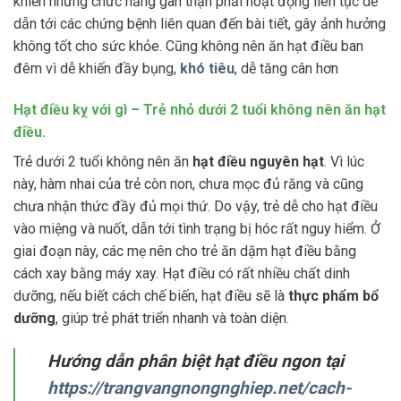
khiến những chức năng gan thận phải hoạt động liên tục dễ
dẫn tới các chứng bệnh liên quan đến bài tiết, gây ảnh hưởng
không tốt cho sức khỏe. Cũng không nên ăn hạt điều ban
đêm vì dễ khiến đầy bụng,
khó tiêu
, dễ tăng cân hơn
Hạt điều kỵ với gì – Trẻ nhỏ dưới 2 tuổi không nên ăn hạt
điều.
Trẻ dưới 2 tuổi không nên ăn
hạt điều nguyên hạt
. Vì lúc
này, hàm nhai của trẻ còn non, chưa mọc đủ răng và cũng
chưa nhận thức đầy đủ mọi thứ. Do vậy, trẻ dễ cho hạt điều
vào miệng và nuốt, dẫn tới tình trạng bị hóc rất nguy hiểm. Ở
giai đoạn này, các mẹ nên cho trẻ ăn dặm hạt điều bằng
cách xay bằng máy xay. Hạt điều có rất nhiều chất dinh
dưỡng, nếu biết cách chế biến, hạt điều sẽ là
thực phẩm bổ
dưỡng
, giúp trẻ phát triển nhanh và toàn diện.
Hướng dẫn phân biệt hạt điều ngon tại
https://trangvangnongnghiep.net/cach-