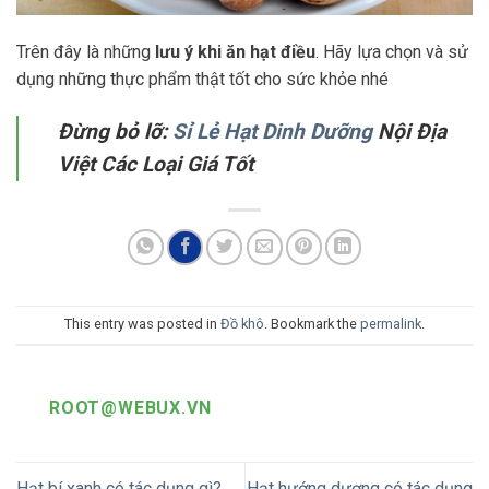
Trên đây là những
lưu ý khi ăn hạt điều
. Hãy lựa chọn và sử
dụng những thực phẩm thật tốt cho sức khỏe nhé
Đừng bỏ lỡ:
Sỉ Lẻ Hạt Dinh Dưỡng
Nội Địa
Việt Các Loại Giá Tốt
This entry was posted in
Đồ khô
. Bookmark the
permalink
.
ROOT@WEBUX.VN
Hạt bí xanh có tác dụng gì?
Hạt hướng dương có tác dụng