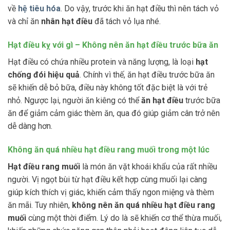
về
hệ tiêu hóa
. Do vậy, trước khi ăn hạt điều thì nên tách vỏ
và chỉ ăn
nhân hạt điều
đã tách vỏ lụa nhé.
Hạt điều kỵ với gì – Không nên ăn hạt điều trước bữa ăn
Hạt điều có chứa nhiều protein và năng lượng, là loại
hạt
chống đói hiệu quả
. Chính vì thế, ăn hạt điều trước bữa ăn
sẽ khiến dễ bỏ bữa, điều này không tốt đặc biệt là với trẻ
nhỏ. Ngược lại, người ăn kiêng có thể
ăn hạt điều
trước bữa
ăn để giảm cảm giác thèm ăn, qua đó giúp giảm cân trở nên
dễ dàng hơn.
Không ăn quá nhiều hạt điều rang muối trong một lúc
Hạt điều rang muối
là món ăn vặt khoái khẩu của rất nhiều
người. Vị ngọt bùi từ hạt điều kết hợp cùng muối lại càng
giúp kích thích vị giác, khiến cảm thấy ngon miệng và thèm
ăn mãi. Tuy nhiên,
không nên ăn quá nhiều hạt điều rang
muối
cùng một thời điểm. Lý do là sẽ khiến cơ thể thừa muối,