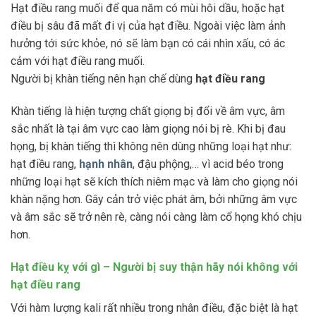
Hạt điều rang muối để qua năm có mùi hôi dầu, hoặc hạt
điều bị sâu đã mất đi vị của hạt điều. Ngoài việc làm ảnh
hưởng tới sức khỏe, nó sẽ làm bạn có cái nhìn xấu, có ác
cảm với hạt điều rang muối.
Người bị khàn tiếng nên hạn chế dùng
hạt điều rang
Khàn tiếng là hiện tượng chất giọng bị đổi về âm vực, âm
sắc nhất là tại âm vực cao làm giọng nói bị rè. Khi bị đau
họng, bị khàn tiếng thì không nên dùng những loại hạt như:
hạt điều rang,
hạnh nhân
, đậu phộng,… vì acid béo trong
những loại hạt sẽ kích thích niêm mạc và làm cho giọng nói
khàn nặng hơn. Gây cản trở việc phát âm, bởi những âm vực
và âm sắc sẽ trở nên rè, càng nói càng làm cổ họng khó chịu
hơn.
Hạt điều kỵ với gì – Người bị suy thận hãy nói không với
hạt điều rang
Với hàm lượng kali rất nhiều trong nhân điều, đặc biệt là hạt