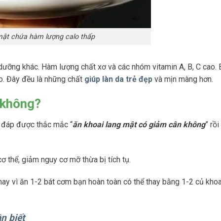
mật chứa hàm lượng calo thấp
 dưỡng khác. Hàm lượng chất xơ và các nhóm vitamin A, B, C cao.
ào. Đây đều là những chất
giúp làn da trẻ đẹp
và mịn màng hơn.
 không?
i đáp được thắc mắc “
ăn khoai lang mật có giảm cân không
” rồ
ơ thể, giảm nguy cơ mỡ thừa bị tích tụ.
ay vì ăn 1-2 bát cơm bạn hoàn toàn có thể thay bằng 1-2 củ khoa
n biết