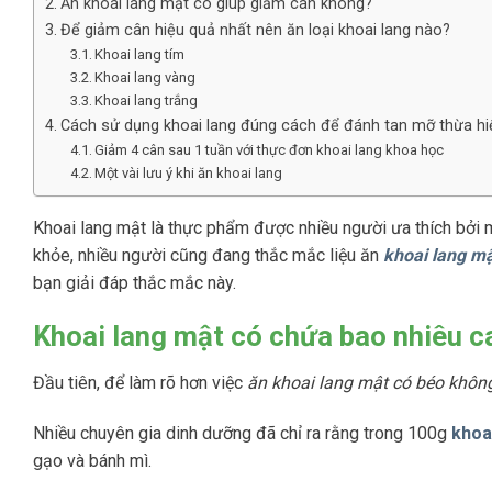
Ăn khoai lang mật có giúp giảm cân không?
Để giảm cân hiệu quả nhất nên ăn loại khoai lang nào?
Khoai lang tím
Khoai lang vàng
Khoai lang trắng
Cách sử dụng khoai lang đúng cách để đánh tan mỡ thừa hi
Giảm 4 cân sau 1 tuần với thực đơn khoai lang khoa học
Một vài lưu ý khi ăn khoai lang
Khoai lang mật là thực phẩm được nhiều người ưa thích bởi
khỏe, nhiều người cũng đang thắc mắc liệu ăn
khoai lang m
bạn giải đáp thắc mắc này.
Khoai lang mật có chứa bao nhiêu c
Đầu tiên, để làm rõ hơn việc
ăn khoai lang mật có béo khôn
Nhiều chuyên gia dinh dưỡng đã chỉ ra rằng trong 100g
khoa
gạo và bánh mì.