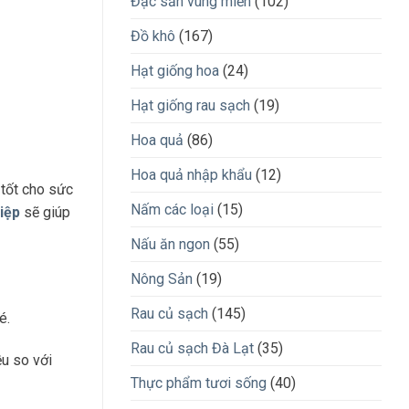
Đặc sản vùng miền
(102)
Đồ khô
(167)
Hạt giống hoa
(24)
Hạt giống rau sạch
(19)
Hoa quả
(86)
Hoa quả nhập khẩu
(12)
 tốt cho sức
Nấm các loại
(15)
iệp
sẽ giúp
Nấu ăn ngon
(55)
Nông Sản
(19)
Rau củ sạch
(145)
é.
Rau củ sạch Đà Lạt
(35)
ều so với
Thực phẩm tươi sống
(40)