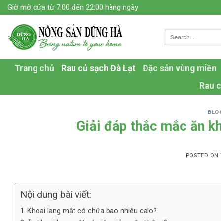
Skip
Giờ mờ cửa từ 7:00 đến 22:00 hàng ngày
to
content
Trang chủ
Rau củ sạch Đà Lạt
Đặc sản vùng miền
Rau c
BLO
Giải đáp thắc mắc ăn k
POSTED ON
Nội dung bài viết:
Khoai lang mật có chứa bao nhiêu calo?