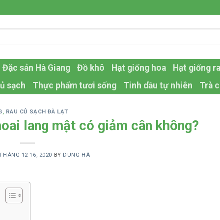
Đặc sản Hà Giang
Đồ khô
Hạt giống hoa
Hạt giống r
ủ sạch
Thực phẩm tươi sống
Tinh dầu tự nhiên
Trà c
G
,
RAU CỦ SẠCH ĐÀ LẠT
hoai lang mật có giảm cân không?
THÁNG 12 16, 2020
BY
DUNG HÀ