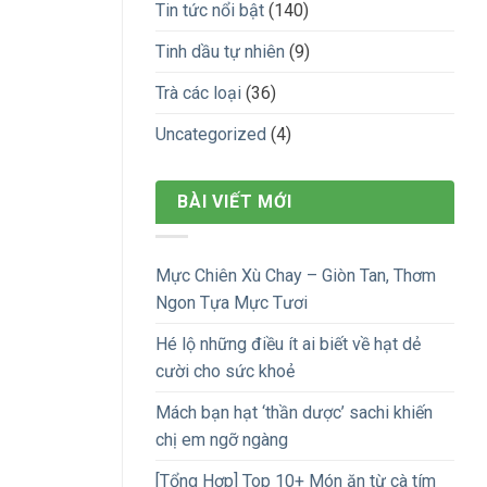
Tin tức nổi bật
(140)
Tinh dầu tự nhiên
(9)
Trà các loại
(36)
Uncategorized
(4)
BÀI VIẾT MỚI
Mực Chiên Xù Chay – Giòn Tan, Thơm
Ngon Tựa Mực Tươi
Hé lộ những điều ít ai biết về hạt dẻ
cười cho sức khoẻ
Mách bạn hạt ‘thần dược’ sachi khiến
chị em ngỡ ngàng
[Tổng Hợp] Top 10+ Món ăn từ cà tím