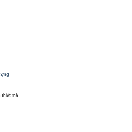
ượng
 thiết mà