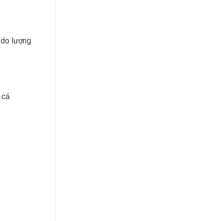
, do lượng
 cả