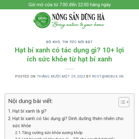
Skip
Giờ mờ cửa từ 7:00 đến 22:00 hàng ngày
to
content
ĐỒ KHÔ
,
TIN TỨC NỔI BẬT
Hạt bí xanh có tác dụng gì? 10+ lợi
ích sức khỏe từ hạt bí xanh
POSTED ON
THÁNG MƯỜI MỘT 29, 2022
BY
ROOT@WEBUX.VN
Nội dung bài viết:
Hạt bí xanh là gì?
Hạt bí xanh có tác dụng gì? Dinh dưỡng thiên nhiên cho
sức khỏe
Tăng cường sức khỏe xương khớp