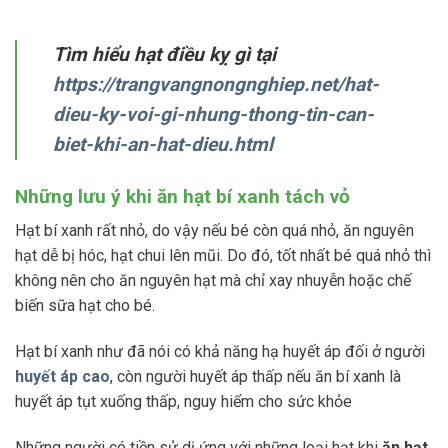
Tìm hiểu hạt điều kỵ gì tại
https://trangvangnongnghiep.net/hat-
dieu-ky-voi-gi-nhung-thong-tin-can-
biet-khi-an-hat-dieu.html
Những lưu ý khi ăn hạt bí xanh tách vỏ
Hạt bí xanh rất nhỏ, do vậy nếu bé còn quá nhỏ, ăn nguyên
hạt dễ bị hóc, hạt chui lên mũi. Do đó, tốt nhất bé quá nhỏ thì
không nên cho ăn nguyên hạt mà chỉ xay nhuyễn hoặc chế
biến sữa hạt cho bé.
Hạt bí xanh như đã nói có khả năng hạ huyết áp đối ở người
huyết áp cao
, còn người huyết áp thấp nếu ăn bí xanh là
huyết áp tụt xuống thấp, nguy hiểm cho sức khỏe
Những người có tiền sử dị ứng với những loại hạt khi
ăn hạt