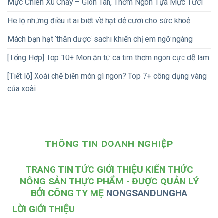
Mực Chiên Xù Chay – Giòn Tan, Thơm Ngon Tựa Mực Tươi
Hé lộ những điều ít ai biết về hạt dẻ cười cho sức khoẻ
Mách bạn hạt ‘thần dược’ sachi khiến chị em ngỡ ngàng
[Tổng Hợp] Top 10+ Món ăn từ cà tím thơm ngon cực dễ làm
[Tiết lộ] Xoài chế biến món gì ngon? Top 7+ công dụng vàng
của xoài
THÔNG TIN DOANH NGHIỆP
TRANG TIN TỨC GIỚI THIỆU KIẾN THỨC
NÔNG SẢN THỰC PHẨM - ĐƯỢC QUẢN LÝ
BỞI CÔNG TY MẸ
NONGSANDUNGHA
LỜI GIỚI THIỆU