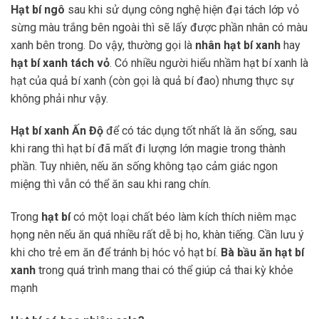
Hạt bí ngô
sau khi sử dụng công nghệ hiện đại tách lớp vỏ
sừng màu trắng bên ngoài thì sẽ lấy được phần nhân có màu
xanh bên trong. Do vậy, thường gọi là
nhân hạt bí xanh
hay
hạt bí xanh tách vỏ
. Có nhiều người hiểu nhầm hạt bí xanh là
hạt của quả bí xanh (còn gọi là quả bí đao) nhưng thực sự
không phải như vậy.
Hạt bí xanh Ấn Độ
để có tác dụng tốt nhất là ăn sống, sau
khi rang thì hạt bí đã mất đi lượng lớn magie trong thành
phần. Tuy nhiên, nếu ăn sống không tạo cảm giác ngon
miệng thì vẫn có thể ăn sau khi rang chín.
Trong
hạt bí
có một loại chất béo làm kích thích niêm mạc
họng nên nếu ăn quá nhiều rất dễ bị ho, khàn tiếng. Cần lưu ý
khi cho trẻ em ăn để tránh bị hóc vỏ hạt bí.
Bà bầu ăn hạt bí
xanh
trong quá trình mang thai có thể giúp cả thai kỳ khỏe
mạnh