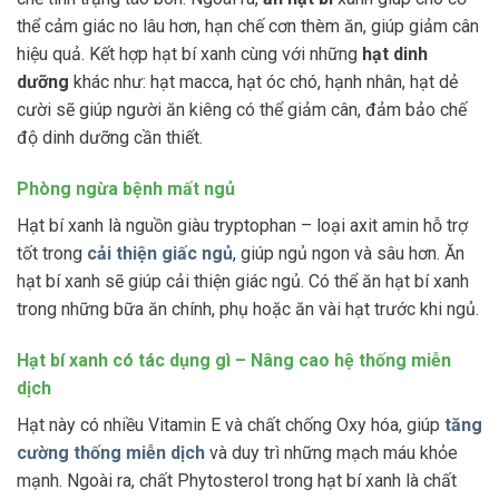
thể cảm giác no lâu hơn, hạn chế cơn thèm ăn, giúp giảm cân
hiệu quả. Kết hợp hạt bí xanh cùng với những
hạt dinh
dưỡng
khác như: hạt macca, hạt óc chó, hạnh nhân, hạt dẻ
cười sẽ giúp người ăn kiêng có thể giảm cân, đảm bảo chế
độ dinh dưỡng cần thiết.
Phòng ngừa bệnh mất ngủ
Hạt bí xanh là nguồn giàu tryptophan – loại axit amin hỗ trợ
tốt trong
cải thiện giấc ngủ
, giúp ngủ ngon và sâu hơn. Ăn
hạt bí xanh sẽ giúp cải thiện giác ngủ. Có thể ăn hạt bí xanh
trong những bữa ăn chính, phụ hoặc ăn vài hạt trước khi ngủ.
Hạt bí xanh có tác dụng gì – Nâng cao hệ thống miễn
dịch
Hạt này có nhiều Vitamin E và chất chống Oxy hóa, giúp
tăng
cường thống miễn dịch
và duy trì những mạch máu khỏe
mạnh. Ngoài ra, chất Phytosterol trong hạt bí xanh là chất