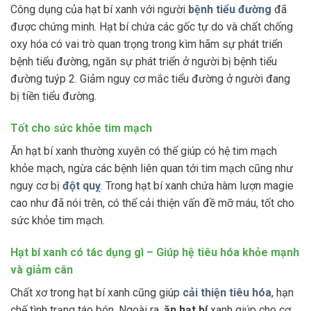
Công dụng của hạt bí xanh với người
bệnh tiểu đường
đã
được chứng minh. Hạt bí chứa các gốc tự do và chất chống
oxy hóa có vai trò quan trọng trong kìm hãm sự phát triển
bệnh tiểu đường, ngăn sự phát triển ở người bị bệnh tiểu
đường tuýp 2. Giảm nguy cơ mắc tiểu đường ở người đang
bị tiền tiểu đường.
Tốt cho sức khỏe tim mạch
Ăn hạt bí xanh thường xuyên có thể giúp có hệ tim mạch
khỏe mạch, ngừa các bệnh liên quan tới tim mạch cũng như
nguy cơ bị
đột quỵ
. Trong hạt bí xanh chứa hàm lượn magie
cao như đã nói trên, có thể cải thiện vấn đề mỡ máu, tốt cho
sức khỏe tim mạch.
Hạt bí xanh có tác dụng gì – Giúp hệ tiêu hóa khỏe mạnh
và giảm cân
Chất xơ trong hạt bí xanh cũng giúp
cải thiện tiêu hóa
, hạn
chế tình trạng táo bón. Ngoài ra,
ăn hạt bí
xanh giúp cho cơ