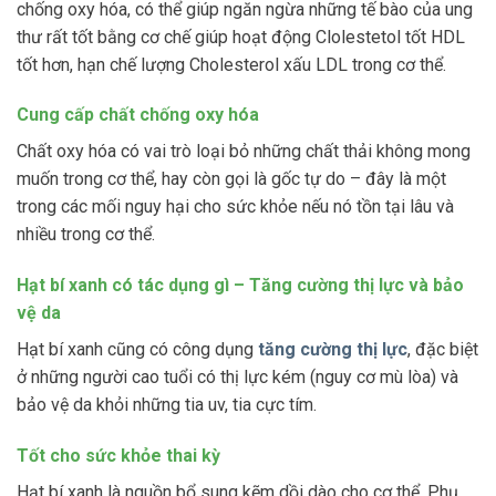
chống oxy hóa, có thể giúp ngăn ngừa những tế bào của ung
thư rất tốt bằng cơ chế giúp hoạt động Clolestetol tốt HDL
tốt hơn, hạn chế lượng Cholesterol xấu LDL trong cơ thể.
Cung cấp chất chống oxy hóa
Chất oxy hóa có vai trò loại bỏ những chất thải không mong
muốn trong cơ thể, hay còn gọi là gốc tự do – đây là một
trong các mối nguy hại cho sức khỏe nếu nó tồn tại lâu và
nhiều trong cơ thể.
Hạt bí xanh có tác dụng gì – Tăng cường thị lực và bảo
vệ da
Hạt bí xanh cũng có công dụng
tăng cường thị lực
, đặc biệt
ở những người cao tuổi có thị lực kém (nguy cơ mù lòa) và
bảo vệ da khỏi những tia uv, tia cực tím.
Tốt cho sức khỏe thai kỳ
Hạt bí xanh là nguồn bổ sung kẽm dồi dào cho cơ thể. Phụ