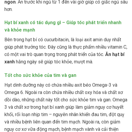
ngon
. Ăn trước khi ngủ từ 1 đến vài giờ giúp có giấc ngủ sâu
hơn.
Hạt bí xanh có tác dụng gì – Giúp tóc phát triển nhanh
và khỏe mạnh
Bên trong hạt bí có cucurbitacin, là loại axit amin duy nhất
giúp phát trưởng tóc. Đây cũng là thực phẩm nhiều vitamin C,
có một vai trò quan trọng trong phát triển của tóc.
Ăn hạt bí
xanh
hằng ngày sẽ giúp tóc khỏe, mượt mà.
Tốt cho sức khỏe của tim và gan
Hạt dinh dưỡng này có chứa nhiều axit béo Omega-3 và
Omega 6. Ngoài ra còn chứa nhiều chất oxy hóa và chất xơ
dồi dào, những chất này tốt cho sức khỏe tim và gan. Omega
3 và chất xơ trong hạt bí xanh giúp làm giảm nguy cơ huyết
khối, rối loạn nhịp tim – nguyên nhân khiến đau tim, đột quỵ
và nhiều bệnh liên quan đến tim mạch. Ngoài ra, còn giảm
nguy cơ xơ vữa động mạch, bệnh mạch vành và cải thiện