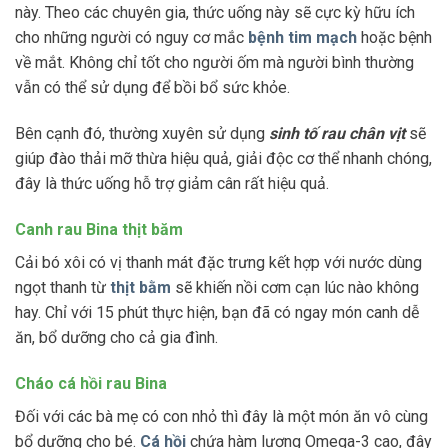
này. Theo các chuyên gia, thức uống này sẽ cực kỳ hữu ích
cho những người có nguy cơ mắc
bệnh tim mạch
hoặc bệnh
về mắt. Không chỉ tốt cho người ốm mà người bình thường
vẫn có thể sử dụng để bồi bổ sức khỏe.
Bên cạnh đó, thường xuyên sử dụng
sinh tố rau chân vịt
sẽ
giúp đào thải mỡ thừa hiệu quả, giải độc cơ thể nhanh chóng,
đây là thức uống hỗ trợ giảm cân rất hiệu quả.
Canh rau Bina thịt băm
Cải bó xôi có vị thanh mát đặc trưng kết hợp với nước dùng
ngọt thanh từ
thịt bằm
sẽ khiến nồi cơm cạn lúc nào không
hay. Chỉ với 15 phút thực hiện, bạn đã có ngay món canh dễ
ăn, bổ dưỡng cho cả gia đình.
Cháo cá hồi rau Bina
Đối với các bà mẹ có con nhỏ thì đây là một món ăn vô cùng
bổ dưỡng cho bé.
Cá hồi
chứa hàm lượng Omega-3 cao, đây