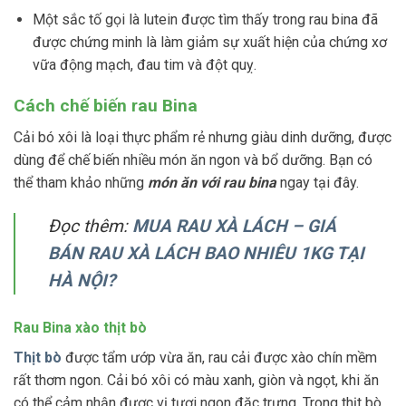
Một sắc tố gọi là lutein được tìm thấy trong rau bina đã
được chứng minh là làm giảm sự xuất hiện của chứng xơ
vữa động mạch, đau tim và đột quỵ.
Cách chế biến rau Bina
Cải bó xôi là loại thực phẩm rẻ nhưng giàu dinh dưỡng, được
dùng để chế biến nhiều món ăn ngon và bổ dưỡng. Bạn có
thể tham khảo những
món ăn với rau bina
ngay tại đây.
Đọc thêm:
MUA RAU XÀ LÁCH – GIÁ
BÁN RAU XÀ LÁCH BAO NHIÊU 1KG TẠI
HÀ NỘI?
Rau Bina xào thịt bò
Thịt bò
được tẩm ướp vừa ăn, rau cải được xào chín mềm
rất thơm ngon. Cải bó xôi có màu xanh, giòn và ngọt, khi ăn
có thể cảm nhận được vị tươi ngon đặc trưng. Trong thịt bò