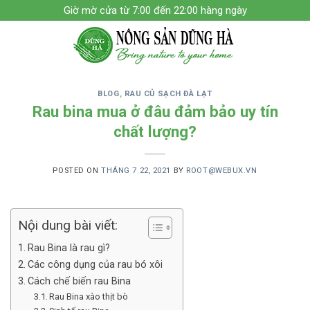
Skip
Giờ mờ cửa từ 7:00 đến 22:00 hàng ngày
to
content
BLOG
,
RAU CỦ SẠCH ĐÀ LẠT
Rau bina mua ở đâu đảm bảo uy tín
chất lượng?
POSTED ON
THÁNG 7 22, 2021
BY
ROOT@WEBUX.VN
Nội dung bài viết:
Rau Bina là rau gì?
Các công dụng của rau bó xôi
Cách chế biến rau Bina
Rau Bina xào thịt bò