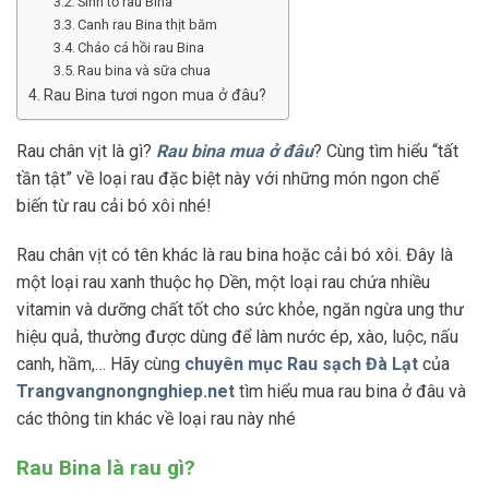
Sinh tố rau Bina
Canh rau Bina thịt băm
Cháo cá hồi rau Bina
Rau bina và sữa chua
Rau Bina tươi ngon mua ở đâu?
Rau chân vịt là gì?
Rau bina mua ở đâu
? Cùng tìm hiểu “tất
tần tật” về loại rau đặc biệt này với những món ngon chế
biến từ rau cải bó xôi nhé!
Rau chân vịt có tên khác là rau bina hoặc cải bó xôi. Đây là
một loại rau xanh thuộc họ Dền, một loại rau chứa nhiều
vitamin và dưỡng chất tốt cho sức khỏe, ngăn ngừa ung thư
hiệu quả, thường được dùng để làm nước ép, xào, luộc, nấu
canh, hầm,… Hãy cùng
chuyên mục Rau sạch Đà Lạt
của
Trangvangnongnghiep.net
tìm hiểu mua rau bina ở đâu và
các thông tin khác về loại rau này nhé
Rau Bina là rau gì?