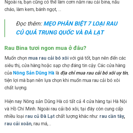
Ngoài ra, bạn cũng có thể làm cơm nắm rau cải bina, nấu
cháo, làm kem, bánh ngọt, …
Đọc thêm:
MẸO PHÂN BIỆT 7 LOẠI RAU
CỦ QUẢ TRUNG QUỐC VÀ ĐÀ LẠT
Rau Bina tươi ngon mua ở đâu?
Muốn chọn
mua rau cải bó xôi
với giá tốt, bạn nên đến các
siêu thị, cửa hàng hoặc sạp chợ đáng tin cậy. Các cửa hàng
của
Nông Sản Dũng Hà
là
địa chỉ mua rau cải bó xôi uy tín
,
tiện lợi mà bạn nên lựa chọn khi muốn mua rau cải bó xôi
chất lượng.
Hiện nay Nông sản Dũng Hà có tất cả 4 cửa hàng tại Hà Nội
và Hồ Chí Minh. Ngoài rau
cải bó xôi, t
ại đây còn cung cấp
nhiều loại
rau củ Đà Lạt
chất lượng khác như:
rau cần tây
,
rau cải xoăn
, r
au má,…