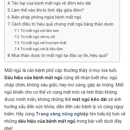
Tác hại của bệnh mất ngủ về đêm kéo dài
Làm thế nào khi bị tỉnh dậy giữa đêm?
Biện pháp phòng ngừa bệnh mất ngủ
Cách điều trị hiệu quả chứng mất ngủ bằng thảo dược
Trị mất ngủ với tâm sen
Trị mất ngủ với nụ vối
Trị mất ngủ với hoa tam thất
Trị mất ngủ với lá dâu tằm
Mua thảo dược trị mất ngủ tại đâu uy tín, hiệu quả?
Mất ngủ là căn bệnh phổ cập thường thấy ở mọi lứa tuổi.
Dấu hiệu của bệnh mất ngủ
cũng dễ nhận biết như: ngủ
chập chờn, không sâu giấc, hay mơ sảng, gặp ác mộng. Mất
ngủ khiến cho cơ thể vô cùng mệt mỏi và tinh thần không
được minh mẫn, không những thế
mất ngủ kéo dài
sẽ ảnh
hưởng xấu đến sức khỏe, dẫn đến các bệnh lý vô cùng nguy
hiểm. Hãy cùng
Trang vàng nông nghiệp
tìm hiểu kỹ hơn về
những
dấu hiệu của bệnh mất ngủ
trong bài viết dưới đây
nhé!