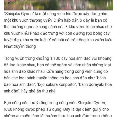
“Shinjuku Gyoen” là một công viên lớn được xây dựng như
một khu vườn thượng uyển. Điểm hấp dẫn ở đây là bạn có
thể thưởng ngoạn khung cảnh của 3 khu vườn khác nhau như
khu vườn kiểu Pháp đặc trưng với con đường rợp bóng cây
tuyệt đẹp, khu vườn kiểu Ý với bãi cỏ trải rộng, khu vườn kiểu
Nhật truyền thống.
Trong vườn trồng khoảng 1.100 cây hoa anh đào với khoảng
65 loại khác nhau, bạn có thể ngắm và cảm nhận những loại
hoa anh đào khác nhau. Cửa hàng trong công viên cũng có
bán các loại bánh truyền thống có hoa anh đào như “bánh
bao hoa anh đào”, “kẹo sakura konpeito”, “bánh dorayaki hoa
anh đào”, hãy ghé ăn thử nhé.
Bạn cũng cần lưu ý rằng trong công viên Shinjuku Gyoen,
rượu không được phép sử dụng. Đây là địa điểm gợi ý cho
những ai muốn lặng lẽ thưởng thức hoa anh đào trong không