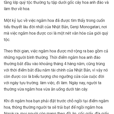
tầng lớp quý tộc thường tụ tập dưới gốc cây hoa anh đào và
làm thơ về hoa.
Một kỷ lục về việc ngắm hoa đã được tìm thấy trong cuốn
tiểu thuyết lâu đời nhất của Nhật Bản, Genji Monogatari, nơi
mà việc ngắm hoa được coi là một nét văn hóa của giới quý
tộc.
Theo thời gian, việc ngắm hoa được mở rộng ra bao gồm cả
những người bình thường. Thời điểm ngắm hoa anh đào
thường bắt đầu vào khoảng tháng 4 hàng năm, cũng trùng
với thời điểm bắt đầu năm tài chính của Nhật Bản, vì vậy nó
còn được coi là biểu tượng cho ngưỡng cửa của cuộc đời
với ngày tựu trường. làm việc, đi làm. Ngày nay, người ta
thường vừa ngắm hoa vừa ăn uống dưới tán cây.
Khi đi ngắm hoa bạn phải đặt trước chỗ ngồi tại điểm ngắm
hoa, thông thường người ta sẽ trải bạt để ngồi ngắm hoa.
Ngoài ra, mọi người còn mang theo đồ ăn, cốc giấy, đĩa giấy,