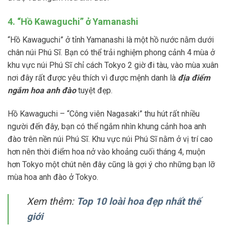
4. “Hồ Kawaguchi” ở Yamanashi
“Hồ Kawaguchi” ở tỉnh Yamanashi là một hồ nước nằm dưới
chân núi Phú Sĩ. Bạn có thể trải nghiệm phong cảnh 4 mùa ở
khu vực núi Phú Sĩ chỉ cách Tokyo 2 giờ đi tàu, vào mùa xuân
nơi đây rất được yêu thích vì được mệnh danh là
địa điểm
ngắm hoa anh đào
tuyệt đẹp.
Hồ Kawaguchi – “Công viên Nagasaki” thu hút rất nhiều
người đến đây, bạn có thể ngắm nhìn khung cảnh hoa anh
đào trên nền núi Phú Sĩ. Khu vực núi Phú Sĩ nằm ở vị trí cao
hơn nên thời điểm hoa nở vào khoảng cuối tháng 4, muộn
hơn Tokyo một chút nên đây cũng là gợi ý cho những bạn lỡ
mùa hoa anh đào ở Tokyo.
Xem thêm:
Top 10 loài hoa đẹp nhất thế
giới