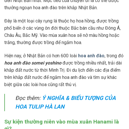
đến Nhật Bản nhất. Mục tiêu của chuyến đi là có thể được
thưởng ngoạn hoa anh đào trên khắp Nhật Bản.
Đây là một loại cây rụng lá thuộc họ hoa hồng, được trồng
phổ biến ở các vùng ôn đới thuộc Bắc bán cầu như Đông Á,
Châu Âu, Bắc Mỹ. Vào mùa xuân hoa sẽ nở màu hồng hoặc
trắng, thường được trồng để ngắm hoa.
Hiện nay, ở Nhật Bản có hơn 600 loài
hoa anh đào
, trong đó
hoa anh đào somei yoshino
được trồng nhiều nhất, trải dài
khắp đất nước từ thời Minh Trị. Đi du lịch đến các địa điểm
trên khắp đất nước để ngắm hoa anh đào và tìm sự khác
biệt giữa các loài hoa cũng rất thú vị.
Đọc thêm:
Ý NGHĨA & BIỂU TƯỢNG CỦA
HOA TULIP HÀ LAN
Sự kiện thường niên vào mùa xuân Hanami là
gì?