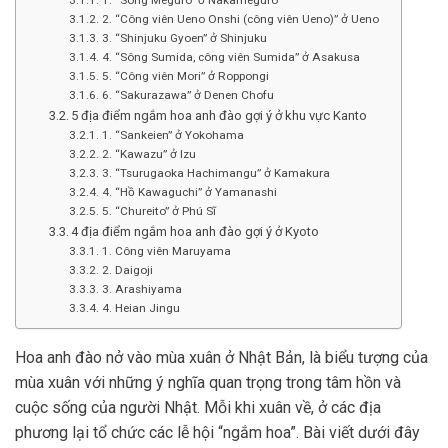
2. “Công viên Ueno Onshi (công viên Ueno)” ở Ueno
3. “Shinjuku Gyoen” ở Shinjuku
4. “Sông Sumida, công viên Sumida” ở Asakusa
5. “Công viên Mori” ở Roppongi
6. “Sakurazawa” ở Denen Chofu
5 địa điểm ngắm hoa anh đào gợi ý ở khu vực Kanto
1. “Sankeien” ở Yokohama
2. “Kawazu” ở Izu
3. “Tsurugaoka Hachimangu” ở Kamakura
4. “Hồ Kawaguchi” ở Yamanashi
5. “Chureito” ở Phú Sĩ
4 địa điểm ngắm hoa anh đào gợi ý ở Kyoto
1. Công viên Maruyama
2. Daigoji
3. Arashiyama
4. Heian Jingu
Hoa anh đào nở vào mùa xuân ở Nhật Bản, là biểu tượng của
mùa xuân với những ý nghĩa quan trọng trong tâm hồn và
cuộc sống của người Nhật. Mỗi khi xuân về, ở các địa
phương lại tổ chức các lễ hội “ngắm hoa”. Bài viết dưới đây