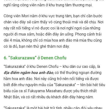
nghĩ rằng công viên nằm ở khu trung tâm thương mại.
Công viên Mori nằm ở khu vực trung tâm, bạn chỉ cần bước
chân vào đây sẽ cảm thấy vô cùng thoải mái và dễ chịu. Nơi
này rất nổi tiếng vì nó được coi là nơi nghỉ ngơi của những
người đi mua sắm, hoặc đến đây ăn uống. Phong cảnh trải
dài 4 mùa, không chỉ có mùa hoa anh đào mà mùa thu cũng
có lá đỏ, bạn nên thử ghé thăm nơi đây.
6. “Sakurazawa” ở Denen Chofu
“Sakurazaka” ở khu Denen Chofu – khu dân cư cao cấp, là
địa điểm ngắm hoa anh đào
, có thể thưởng ngoạn đường
hầm hoa anh đào. Nơi này cũng trở nên nổi tiếng và được
biết đến như nguyên mẫu của “Sakurazaka” – tên bài hát tiêu
biểu của ca sĩ Fukuyama Masaharu được yêu thích nhất
Nhật Bản, và có rất nhiều du khách đến đây hàng năm.
“Sakurazaka” là một bài hát trữ tình, nhiều cặp đôi yêu nhau