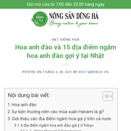
Skip
Giờ mờ cửa từ 7:00 đến 22:00 hàng ngày
to
content
HẠT GIỐNG HOA
Hoa anh đào và 15 địa điểm ngắm
hoa anh đào gợi ý tại Nhật
POSTED ON
THÁNG 6 28, 2021
BY
ROOT@WEBUX.VN
Nội dung bài viết:
Hoa anh đào
Sự kiện thường niên vào mùa xuân Hanami là gì?
Giới thiệu các địa điểm ngắm hoa gợi ý trên cả nước
6 địa điểm ngắm hoa anh đào gợi ý ở Tokyo
1. “Sông Meguro” ở Nakameguro