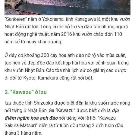
“Sankeien” nằm ở Yokohama, tỉnh Kanagawa là một khu vườn
Nhật Bản rất lớn. Từng là nơi hỗ trợ và đào tạo những người
hoạt động nghệ thuật, năm 2016 khu vườn chào đón 110
năm kể từ ngày khai trương.
Ở đây có khoảng 300 cây hoa anh đào nở rộ vào mùa xuân,
tạo nên vẻ đẹp độc đáo kết hợp hài hòa với cảnh quan trong
khu vườn Nhật Bản. Các tòa nhà lịch sử có giá trị cao được
di dời từ Kyoto, Kamakura cũng rất nổi bật.
2. “Kawazu” ở Izu
Izu thuộc tỉnh Shizuoka được biết đến là khu suối nước nóng
nổi tiếng ở Nhật Bản. Ga “Kawazu” được biết đến là
địa
điểm ngắm hoa anh đào
nổi tiếng với lễ hội “Kawazu
Sakura Matsuri” diễn ra từ tuần đầu tháng 2 đến tuần đầu
tháng 3 hàng năm.