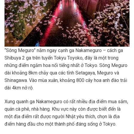
“Sông Meguro” nằm ngay cạnh ga Nakameguro – cách ga
Shibuya 2 ga trên tuyến Tokyu Toyoko, đây là một trong
những điểm ngắm hoa nổi tiếng nhất ở Tokyo. Sông Meguro
dài khoảng 8km chảy qua các tỉnh Setagaya, Meguro và
Shinagawa. Vào mùa xuân, khoảng 800 cây hoa anh đào trải
dài 4km nở rộ.
Xung quanh ga Nakameguro có rất nhiều địa điểm mua sắm,
quán cà phê, nhà hàng. Khu vực này còn được biết đến là
một địa điểm rất được người Nhật yêu thích, chọn là địa
điểm hàng đầu cho một thành phố đáng sống ở Tokyo.