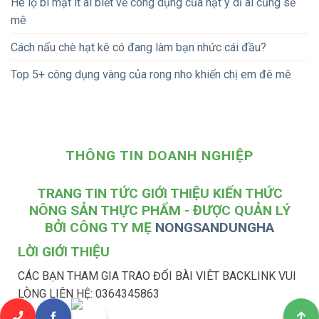
Hé lộ bí mật ít ai biết về công dụng của hạt ý dĩ ai cũng sẽ
mê
Cách nấu chè hạt kê có đang làm bạn nhức cái đầu?
Top 5+ công dụng vàng của rong nho khiến chị em đê mê
THÔNG TIN DOANH NGHIỆP
TRANG TIN TỨC GIỚI THIỆU KIẾN THỨC
NÔNG SẢN THỰC PHẨM - ĐƯỢC QUẢN LÝ
BỞI CÔNG TY MẸ
NONGSANDUNGHA
LỜI GIỚI THIỆU
CÁC BẠN THAM GIA TRAO ĐỔI BÀI VIÊT BACKLINK VUI
LÒNG LIÊN HỆ: 0364345863