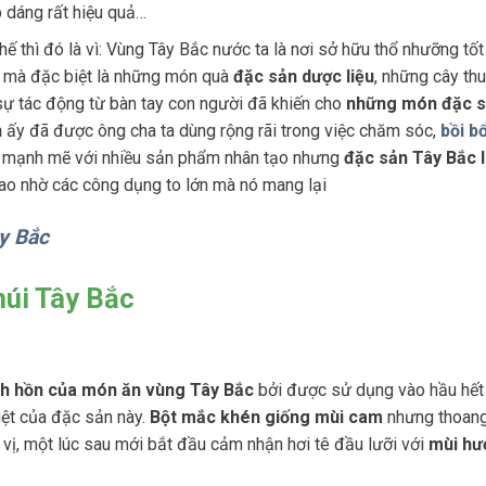
p dáng rất hiệu quả…
hế thì đó là vì: Vùng Tây Bắc nước ta là nơi sở hữu thổ nhưỡng tốt
g mà đặc biệt là những món quà
đặc sản dược liệu
, những cây th
sự tác động từ bàn tay con người đã khiến cho
những món đặc s
n
ấy đã được ông cha ta dùng rộng rãi trong việc chăm sóc,
bồi b
riển mạnh mẽ với nhiều sản phẩm nhân tạo nhưng
đặc sản Tây Bắc 
cao nhờ các công dụng to lớn mà nó mang lại
y Bắc
núi Tây Bắc
nh hồn của món ăn vùng Tây Bắc
bởi được sử dụng vào hầu hết
iệt của đặc sản này.
Bột mắc khén giống mùi cam
nhưng thoang
vị, một lúc sau mới bắt đầu cảm nhận hơi tê đầu lưỡi với
mùi hư