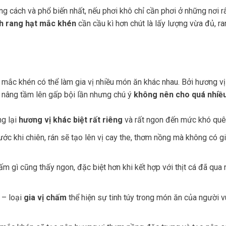
 cách và phổ biến nhất, nếu phơi khô chỉ cần phơi ở những nơi 
h rang hạt mắc khén
cần cầu kì hơn chút là lấy lượng vừa đủ, r
 mắc khén có thể làm gia vị nhiều món ăn khác nhau. Bởi hương vị 
nâng tầm lên gấp bội lần nhưng chú ý
không nên cho quá nhiề
ng lại
hương vị khác biệt rất riêng
và rất ngon đến mức khó quê
rước khi chiên, rán sẽ tạo lên vị cay the, thơm nồng mà không có gi
m gì cũng thấy ngon, đặc biệt hơn khi kết hợp với thịt cá đã qua
 – loại
gia vị chấm
thể hiện sự tinh túy trong món ăn của người 