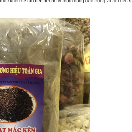
êm mắc khén sẽ tạo nên hương vị thơm nồng đặc trưng và tạo nên s