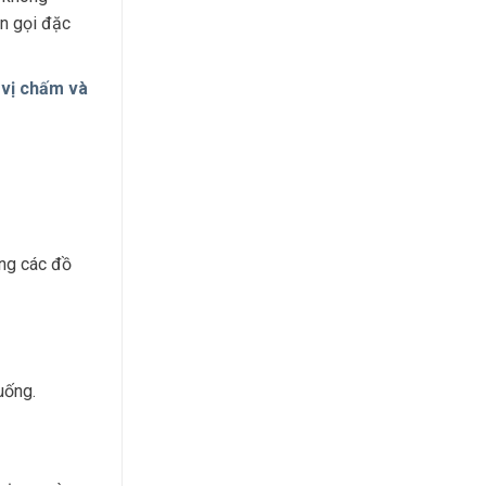
ên gọi đặc
 vị chấm và
ùng các đồ
uống.