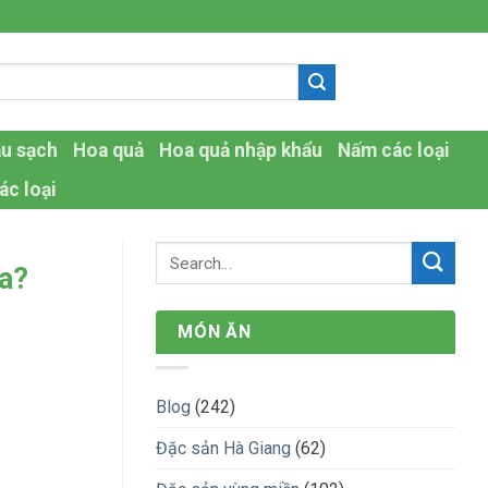
-
au sạch
Hoa quả
Hoa quả nhập khẩu
Nấm các loại
ác loại
ưa?
MÓN ĂN
Blog
(242)
Đặc sản Hà Giang
(62)