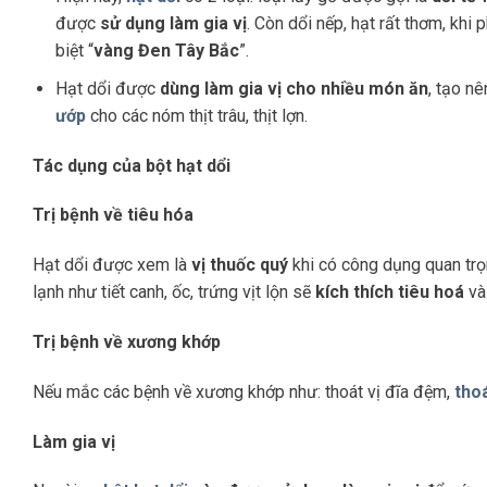
được
sử dụng làm gia vị
. Còn dổi nếp, hạt rất thơm, khi
biệt “
vàng Đen Tây Bắc
”.
Hạt dổi được
dùng làm gia vị cho nhiều món ăn
, tạo n
ướp
cho các nóm thịt trâu, thịt lợn.
Tác dụng của bột hạt dổi
Trị bệnh về tiêu hóa
Hạt dổi được xem là
vị thuốc quý
khi có công dụng quan trọn
lạnh như tiết canh, ốc, trứng vịt lộn sẽ
kích thích tiêu hoá
v
Trị bệnh về xương khớp
Nếu mắc các bệnh về xương khớp như: thoát vị đĩa đệm,
tho
Làm gia vị