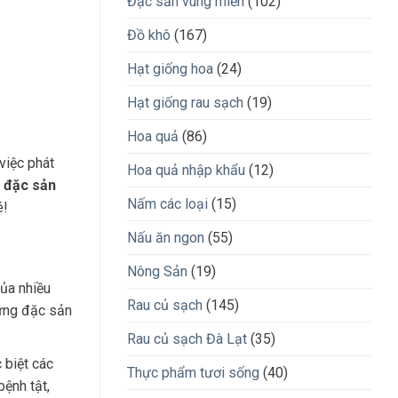
Đặc sản vùng miền
(102)
Đồ khô
(167)
Hạt giống hoa
(24)
Hạt giống rau sạch
(19)
Hoa quả
(86)
việc phát
Hoa quả nhập khẩu
(12)
g
đặc sản
Nấm các loại
(15)
é!
Nấu ăn ngon
(55)
Nông Sản
(19)
của nhiều
Rau củ sạch
(145)
hững đặc sản
Rau củ sạch Đà Lạt
(35)
 biệt các
Thực phẩm tươi sống
(40)
ệnh tật,