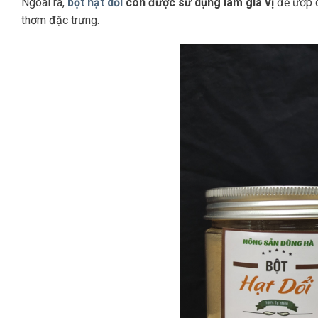
Ngoài ra,
bột hạt dổi
còn được sử dụng làm gia vị
để ướp c
thơm đặc trưng.