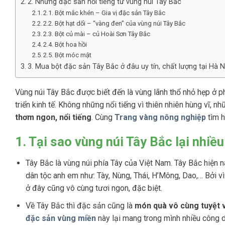
2. Những đặc sản nổi tiếng từ vùng núi Tây Bắc
2.1. Bột mắc khén – Gia vị đặc sản Tây Bắc
2.2. Bột hạt dổi – “vàng đen” của vùng núi Tây Bắc
2.3. Bột củ mài – củ Hoài Sơn Tây Bắc
2.4. Bột hoa hồi
2.5. Bột móc mật
3. Mua bột đặc sản Tây Bắc ở đâu uy tín, chất lượng tại Hà N
Vùng núi Tây Bắc được biết đến là vùng lãnh thổ nhỏ hẹp ở ph
triển kinh tế. Không những nổi tiếng vì thiên nhiên hùng vĩ,
thơm ngon, nổi tiếng
. Cùng
Trang vàng nông nghiệp
tìm 
1. Tại sao vùng núi Tây Bắc lại nhiề
Tây Bắc là vùng núi phía Tây của Việt Nam. Tây Bắc hiện nay
dân tộc anh em như: Tày, Nùng, Thái, H’Mông, Dao,… Bởi v
ở đây cũng vô cùng tươi ngon, đặc biệt.
Về Tây Bắc thì đặc sản cũng là
món quà vô cùng tuyệt v
đặc sản vùng miền
này lại mang trong mình nhiều công d