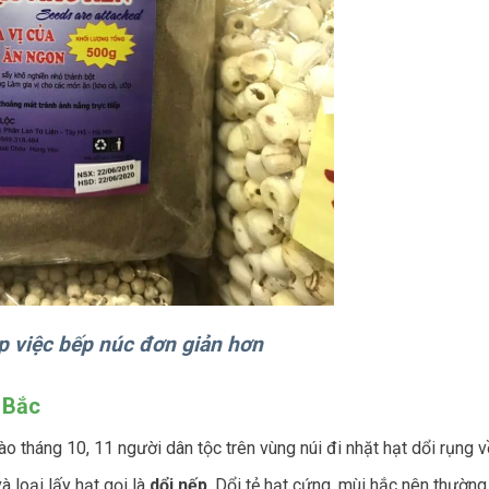
p việc bếp núc đơn giản hơn
y Bắc
 Vào tháng 10, 11 người dân tộc trên vùng núi đi nhặt hạt dổi rụng v
à loại lấy hạt gọi là
dổi nếp
. Dổi tẻ hạt cứng, mùi hắc nên thườn