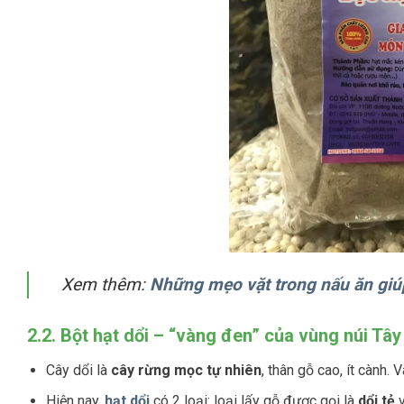
Xem thêm:
Những mẹo vặt trong nấu ăn giú
2.2. Bột hạt dổi – “vàng đen” của vùng núi Tâ
Cây dổi là
cây rừng mọc tự nhiên
, thân gỗ cao, ít cành.
Hiện nay,
hạt dổi
có 2 loại: loại lấy gỗ được gọi là
dổi tẻ
v