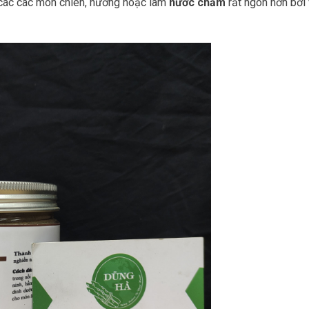
ác các món chiên, nướng hoặc làm
nước chấm
rất ngon hơn bởi 