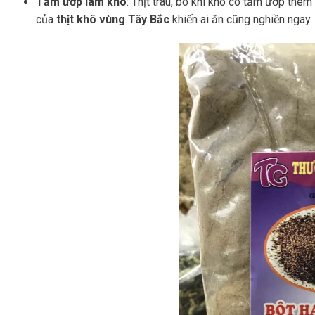
Tấm ướp làm khô
: Thịt trâu, bò khi khô có tẩm ướp th
của
thịt khô vùng Tây Bắc
khiến ai ăn cũng nghiền ngay.