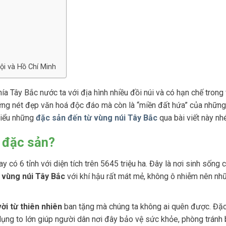
ội và Hồ Chí Minh
ía Tây Bắc nước ta với địa hình nhiều đồi núi và có hạn chế trong 
 những nét đẹp văn hoá độc đáo mà còn là “miền đất hứa” của nhữn
hiểu những
đặc sản đến từ vùng núi Tây Bắc
qua bài viết này nh
u đặc sản?
 có 6 tỉnh với diện tích trên 5645 triệu ha. Đây là nơi sinh sống 
ì
vùng núi Tây Bắc
với khí hậu rất mát mẻ, không ô nhiễm nên n
ời từ thiên nhiên
ban tặng mà chúng ta không ai quên được. Đặc
ụng to lớn giúp người dân nơi đây bảo vệ sức khỏe, phòng tránh b