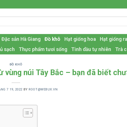
Đặc sản Hà Giang
Đồ khô
Hạt giống hoa
Hạt giống r
ủ sạch
Thực phẩm tươi sống
Tinh dầu tự nhiên
Trà c
ĐỒ KHÔ
ừ vùng núi Tây Bắc – bạn đã biết ch
NG 7 19, 2022
BY
ROOT@WEBUX.VN