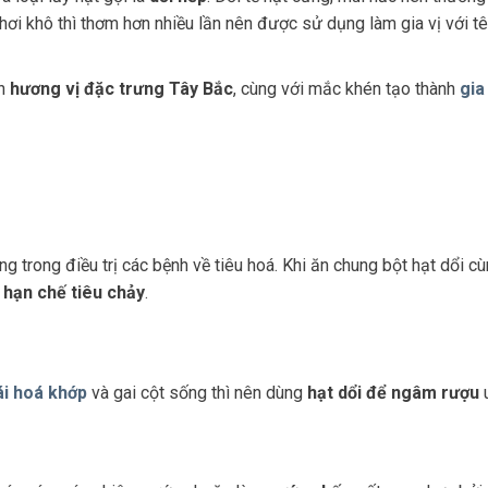
 phơi khô thì thơm hơn nhiều lần nên được sử dụng làm gia vị với t
ên
hương vị đặc trưng Tây Bắc
, cùng với mắc khén tạo thành
gia
g trong điều trị các bệnh về tiêu hoá. Khi ăn chung bột hạt dổi c
à
hạn chế tiêu chảy
.
ái hoá khớp
và gai cột sống thì nên dùng
hạt dổi để ngâm rượu