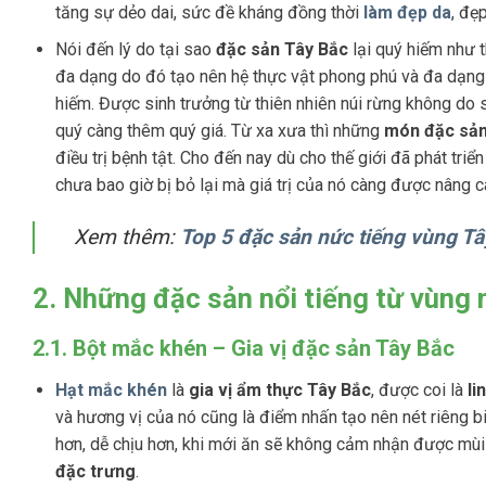
tăng sự dẻo dai, sức đề kháng đồng thời
làm đẹp da
, đẹ
Nói đến lý do tại sao
đặc sản Tây Bắc
lại quý hiếm như t
đa dạng do đó tạo nên hệ thực vật phong phú và đa dạn
hiếm. Được sinh trưởng từ thiên nhiên núi rừng không do 
quý càng thêm quý giá. Từ xa xưa thì những
món đặc sả
điều trị bệnh tật. Cho đến nay dù cho thế giới đã phát t
chưa bao giờ bị bỏ lại mà giá trị của nó càng được nâng 
Xem thêm:
Top 5 đặc sản nức tiếng vùng Tâ
2. Những đặc sản nổi tiếng từ vùng 
2.1. Bột mắc khén – Gia vị đặc sản Tây Bắc
Hạt mắc khén
là
gia vị ẩm thực Tây Bắc
, được coi là
li
và hương vị của nó cũng là điểm nhấn tạo nên nét riêng b
hơn, dễ chịu hơn, khi mới ăn sẽ không cảm nhận được mùi 
đặc trưng
.