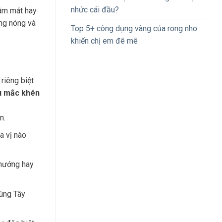
nhức cái đầu?
râm mát hay
ang nóng và
Top 5+ công dụng vàng của rong nho
khiến chị em đê mê
riêng biệt
u mắc khén
n.
a vị nào
 nướng hay
vùng Tây