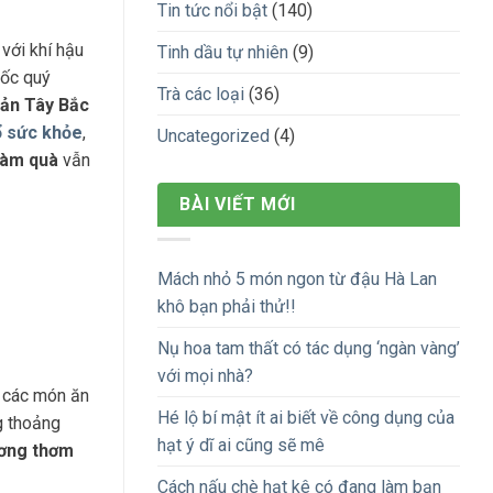
Tin tức nổi bật
(140)
 với khí hậu
Tinh dầu tự nhiên
(9)
uốc quý
Trà các loại
(36)
ản Tây Bắc
ổ sức khỏe
,
Uncategorized
(4)
làm quà
vẫn
BÀI VIẾT MỚI
Mách nhỏ 5 món ngon từ đậu Hà Lan
khô bạn phải thử!!
Nụ hoa tam thất có tác dụng ‘ngàn vàng’
với mọi nhà?
 các món ăn
Hé lộ bí mật ít ai biết về công dụng của
 thoảng
hạt ý dĩ ai cũng sẽ mê
ơng thơm
Cách nấu chè hạt kê có đang làm bạn