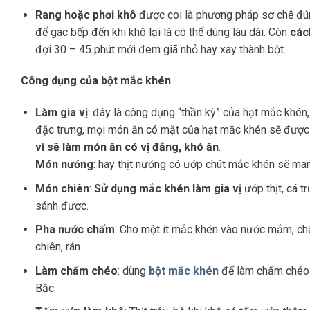
Rang hoặc phơi khô
được coi là phương pháp sơ chế đúng
để gác bếp đến khi khô lại là có thể dùng lâu dài. Còn
các
đợi 30 – 45 phút mới đem giã nhỏ hay xay thành bột.
Công dụng của bột mắc khén
Làm gia vị
: đây là công dụng “thần kỳ” của hạt mắc khén,
đặc trưng, mọi món ăn có mặt của hạt mắc khén sẽ được 
vì sẽ làm món ăn có vị đắng, khó ăn
.
Món nướng
: hay thịt nướng có ướp chút mắc khén sẽ ma
Món chiên
:
Sử dụng mắc khén làm gia vị
ướp thịt, cá t
sánh được.
Pha nước chấm
: Cho một ít mắc khén vào nước mắm, chấ
chiên, rán.
Làm chẩm chéo
: dùng
bột mắc khén
để làm chẩm chéo
Bắc.