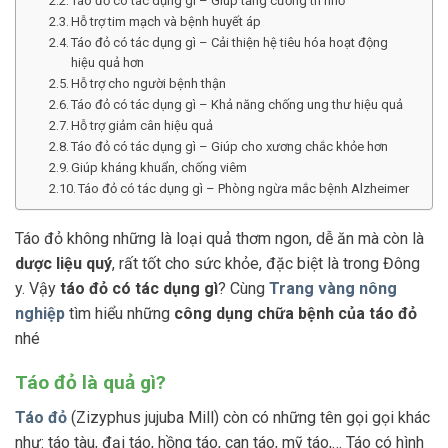
Táo đỏ có tác dụng gì – Giúp tăng cường trí nhớ
Hỗ trợ tim mạch và bệnh huyết áp
Táo đỏ có tác dụng gì – Cải thiện hệ tiêu hóa hoạt động
hiệu quả hơn
Hỗ trợ cho người bệnh thận
Táo đỏ có tác dụng gì – Khả năng chống ung thư hiệu quả
Hỗ trợ giảm cân hiệu quả
Táo đỏ có tác dụng gì – Giúp cho xương chắc khỏe hơn
Giúp kháng khuẩn, chống viêm
Táo đỏ có tác dụng gì – Phòng ngừa mắc bệnh Alzheimer
Táo đỏ không những là loại quả thơm ngon, dễ ăn mà còn là
dược liệu quý
, rất tốt cho sức khỏe, đặc biệt là trong Đông
y. Vậy
táo đỏ có tác dụng gì
? Cùng
Trang vàng nông
nghiệp
tìm hiểu những
công dụng chữa bệnh của táo đỏ
nhé
Táo đỏ là quả gì?
Táo đỏ
(Zizyphus jujuba Mill) còn có những tên gọi gọi khác
như: táo tàu, đại táo, hồng táo, can táo, mỹ táo,… Táo có hình