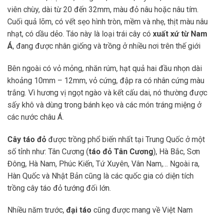
viên chùy, dài từ 20 đến 32mm, màu đỏ nâu hoặc nâu tím.
Cuối quả lõm, có vết sẹo hình tròn, mềm và nhẹ, thịt màu nâu
nhạt, có dầu dẻo. Táo này là loại trái cây có
xuất xứ từ Nam
Á
, đang được nhân giống và trồng ở nhiều nơi trên thế giới
Bên ngoài có vỏ mỏng, nhăn rúm, hạt quả hai đầu nhọn dài
khoảng 10mm – 12mm, vỏ cứng, đập ra có nhân cứng màu
trắng. Vì hương vị ngọt ngào và kết cấu dai, nó thường được
sấy khô và dùng trong bánh kẹo và các món tráng miệng ở
các nước châu Á.
Cây táo đỏ
được trồng phổ biến nhất tại Trung Quốc ở một
số tỉnh như: Tân Cương (
táo đỏ Tân Cương
), Hà Bắc, Sơn
Đông, Hà Nam, Phúc Kiến, Tứ Xuyên, Vân Nam,… Ngoài ra,
Hàn Quốc và Nhật Bản cũng là các quốc gia có diện tích
trồng cây táo đỏ tướng đối lớn.
Nhiều năm trước,
đại táo
cũng được mang về Việt Nam