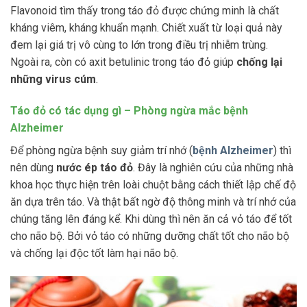
Flavonoid tìm thấy trong táo đỏ được chứng minh là chất
kháng viêm, kháng khuẩn mạnh. Chiết xuất từ loại quả này
đem lại giá trị vô cùng to lớn trong điều trị nhiễm trùng.
Ngoài ra, còn có axit betulinic trong táo đỏ giúp
chống lại
những virus cúm
.
Táo đỏ có tác dụng gì – Phòng ngừa mắc bệnh
Alzheimer
Để phòng ngừa bệnh suy giảm trí nhớ (
bệnh Alzheimer
) thì
nên dùng
nước ép táo đỏ
. Đây là nghiên cứu của những nhà
khoa học thực hiện trên loài chuột bằng cách thiết lập chế độ
ăn dựa trên táo. Và thật bất ngờ độ thông minh và trí nhớ của
chúng tăng lên đáng kể. Khi dùng thì nên ăn cả vỏ táo để tốt
cho não bộ. Bởi vỏ táo có những dưỡng chất tốt cho não bộ
và chống lại độc tốt làm hại não bộ.