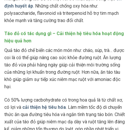
định huyết áp
. Những chất chống oxy hóa như:
polysaccharide, flavonoid và triterpenoid hỗ trợ tim mạch
khỏe mạnh và tăng cường trao đổi chất.
Táo đỏ có tác dụng gì – Cải thiện hệ tiêu hóa hoạt động
hiệu quả hơn
Quả táo đỏ chế biến các món món như: cháo, súp, trà… được
coi là có thể giúp nâng cao sức khỏe đường ruột. Ăn lượng
táo đỏ vừa phải hằng ngày giúp cải thiện môi trường sống
của những lợi khuẩn trong đường ruột. Hơn nữa, ăn táo tàu
khô giúp giảm sự tiếp xúc niêm mạc ruột với amoniac độc
hại.
Có 50% lượng cacbohydrate có trong hoa quả là từ chất xơ,
có lợi và
cải thiện hệ tiêu hóa
. Làm mềm tốc độ di chuyển
thức ăn qua đường tiêu hóa và ngăn tình trạng táo bón. Chiết
xuất của táo đỏ giúp niêm mạc dạ dày và ruột tăng lên đáng
kể, giảm những tổn thương do loét, góp phần phát triển vi