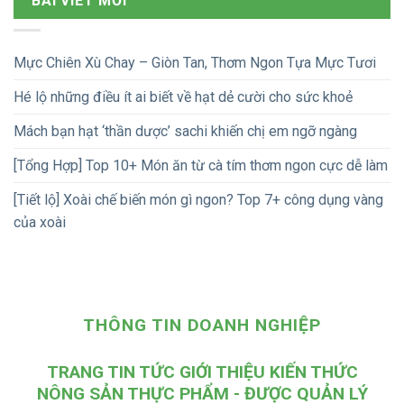
BÀI VIẾT MỚI
Mực Chiên Xù Chay – Giòn Tan, Thơm Ngon Tựa Mực Tươi
Hé lộ những điều ít ai biết về hạt dẻ cười cho sức khoẻ
Mách bạn hạt ‘thần dược’ sachi khiến chị em ngỡ ngàng
[Tổng Hợp] Top 10+ Món ăn từ cà tím thơm ngon cực dễ làm
[Tiết lộ] Xoài chế biến món gì ngon? Top 7+ công dụng vàng
của xoài
THÔNG TIN DOANH NGHIỆP
TRANG TIN TỨC GIỚI THIỆU KIẾN THỨC
NÔNG SẢN THỰC PHẨM - ĐƯỢC QUẢN LÝ