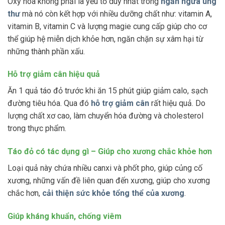
Oxy hóa không phải là yếu tố duy nhất trong
ngăn ngừa ung
thư
mà nó còn kết hợp với nhiều dưỡng chất như: vitamin A,
vitamin B, vitamin C và lượng magie cung cấp giúp cho cơ
thể giúp hệ miễn dịch khỏe hơn, ngăn chặn sự xâm hại từ
những thành phần xấu.
Hỗ trợ giảm cân hiệu quả
Ăn 1 quả táo đỏ trước khi ăn 15 phút giúp giảm calo, sạch
đường tiêu hóa. Qua đó
hỗ trợ giảm cân
rất hiệu quả. Do
lượng chất xơ cao, làm chuyển hóa đường và cholesterol
trong thực phẩm.
Táo đỏ có tác dụng gì – Giúp cho xương chắc khỏe hơn
Loại quả này chứa nhiều canxi và phốt pho, giúp củng cố
xương, những vấn đề liên quan đến xương, giúp cho xương
chắc hơn,
cải thiện sức khỏe tổng thể của xương
.
Giúp kháng khuẩn, chống viêm