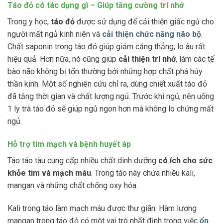
Táo đỏ có tác dụng gì – Giúp tăng cường trí nhớ
Trong y học,
táo đỏ
được sử dụng để cải thiện giấc ngủ cho
người mất ngủ kinh niên và
cải thiện chức năng não bộ
.
Chất saponin trong táo đỏ giúp giảm căng thẳng, lo âu rất
hiệu quả. Hơn nữa, nó cũng giúp
cải thiện trí nhớ
, làm các tế
bào não không bị tổn thường bởi những hợp chất phá hủy
thần kinh. Một số nghiên cứu chỉ ra, dùng chiết xuất táo đỏ
đã tăng thời gian và chất lượng ngủ. Trước khi ngủ, nên uống
1 ly trà táo đỏ sẽ giúp ngủ ngon hơn mà không lo chứng mất
ngủ.
Hỗ trợ tim mạch và bệnh huyết áp
Táo táo tàu cung cấp nhiều chất dinh dưỡng
có ích cho sức
khỏe tim và mạch máu
. Trong táo này chứa nhiều kali,
mangan và những chất chống oxy hóa.
Kali trong táo làm mạch máu được thư giãn. Hàm lượng
mangan trong táo đỏ có một vai trò nhất định trong việc
ổn