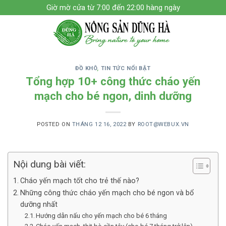
Skip
Giờ mờ cửa từ 7:00 đến 22:00 hàng ngày
to
content
ĐỒ KHÔ
,
TIN TỨC NỔI BẬT
Tổng hợp 10+ công thức cháo yến
mạch cho bé ngon, dinh dưỡng
POSTED ON
THÁNG 12 16, 2022
BY
ROOT@WEBUX.VN
Nội dung bài viết:
Cháo yến mạch tốt cho trẻ thế nào?
Những công thức cháo yến mạch cho bé ngon và bổ
dưỡng nhất
Hướng dẫn nấu cho yến mạch cho bé 6 tháng