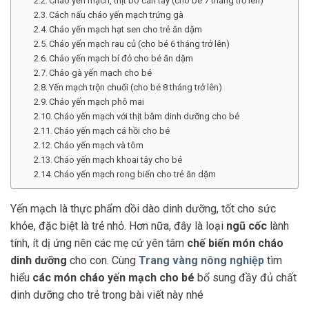
Cháo yến mạch, thịt bò cần tây (cho bé 7 tháng trở lên)
Cách nấu cháo yến mạch trứng gà
Cháo yến mạch hạt sen cho trẻ ăn dặm
Cháo yến mạch rau củ (cho bé 6 tháng trở lên)
Cháo yến mạch bí đỏ cho bé ăn dặm
Cháo gà yến mạch cho bé
Yến mạch trộn chuối (cho bé 8 tháng trở lên)
Cháo yến mạch phô mai
Cháo yến mạch với thịt bằm dinh dưỡng cho bé
Cháo yến mạch cá hồi cho bé
Cháo yến mạch và tôm
Cháo yến mạch khoai tây cho bé
Cháo yến mạch rong biển cho trẻ ăn dặm
Yến mạch là thực phẩm dồi dào dinh dưỡng, tốt cho sức
khỏe, đặc biệt là trẻ nhỏ. Hơn nữa, đây là loại
ngũ cốc
lành
tính, ít dị ứng nên các mẹ cứ yên tâm
chế biến món cháo
dinh dưỡng
cho con. Cùng
Trang vàng nông nghiệp
tìm
hiểu
các món cháo yến mạch
cho bé
bổ sung đầy đủ chất
dinh dưỡng cho trẻ trong bài viết này nhé