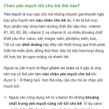
Cháo yến mạch tốt cho trẻ thế nào?
Yến mạch
là loại ngũ cốc mà những chuyên gia khuyến nghị
bậc phụ huynh nên
nấu cháo cho bé
ăn, lí do là bởi loại
thực phẩm này chứa hàm dưỡng chất dồi dào như: vitamin
B1, B2, B3, B6; vitamin E và vitamin K, và nhiều khoáng chất
thiết yếu như: canxi, sắt, magie, natri, photpho, kẽm, kali,…
Tất cả các
dinh dưỡng
này đều cần thiết trong quá trình phát
triển hệ miễn dịch, đồng thời thúc đẩy hệ tiêu hóa hoạt động
tốt hơn, bé ăn ngon miệng và nhanh lớn.
Ngoài ra, yến mạch là
thực phẩm an toàn
và ít gây dị ứng
nên mẹ có thể yên tâm
nấu cháo yến mạch cho bé
khi
được 6 – 8 tháng tuổi. Hơn thế nữa, cần cho trẻ ăn cháo yến
mạch bởi:
Ngoài các công dụng ích từ vitamin thì những
khoáng
chất trong yến mạch cũng rất tốt cho bé
. Ví dụ canxi