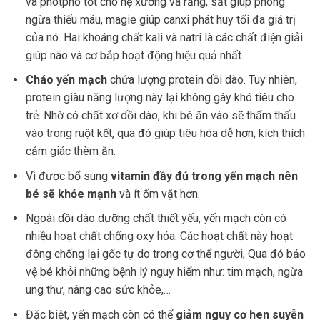
và photpho tốt cho hệ xương và răng, sắt giúp phòng
ngừa thiếu máu, magie giúp canxi phát huy tối đa giá trị
của nó. Hai khoáng chất kali và natri là các chất điện giải
giúp não và cơ bắp hoạt động hiệu quả nhất.
Cháo yến mạch
chứa lượng protein dồi dào. Tuy nhiên,
protein giàu năng lượng này lại không gây khó tiêu cho
trẻ. Nhờ có chất xơ dồi dào, khi bé ăn vào sẽ thẩm thấu
vào trong ruột kết, qua đó giúp tiêu hóa dễ hơn, kích thích
cảm giác thèm ăn.
Vì được bổ sung
vitamin đầy đủ trong yến mạch nên
bé sẽ khỏe mạnh
và ít ốm vặt hơn.
Ngoài dồi dào dưỡng chất thiết yếu, yến mạch còn có
nhiều hoạt chất chống oxy hóa. Các hoạt chất này hoạt
động chống lại gốc tự do trong cơ thể người, Qua đó bảo
vệ bé khỏi những bệnh lý nguy hiểm như: tim mạch, ngừa
ung thư, nâng cao sức khỏe,…
Đặc biệt, yến mạch còn có thể
giảm nguy cơ hen suyễn