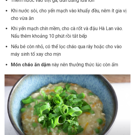
Thêm nước vào thịt gà, đun bằng lửa lớn
Khi nước sôi, cho yến mạch vào khuấy đều, nêm ít gia vị
cho vừa ăn
Khi yến mạch chín mềm, cho cà rốt và đậu Hà Lan vào.
Nấu thêm khoảng 10 phút rồi tắt bếp
Nếu bé còn nhỏ, có thể lọc cháo qua rây hoặc cho vào
máy sinh tố xay cho mịn
Món cháo ăn dặm
này nên thưởng thức lúc còn ấm