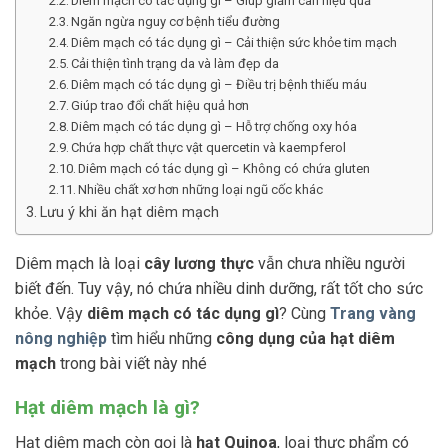
Diêm mạch có tác dụng gì – Giúp giảm cân hiệu quả
Ngăn ngừa nguy cơ bệnh tiểu đường
Diêm mạch có tác dụng gì – Cải thiện sức khỏe tim mạch
Cải thiện tình trạng da và làm đẹp da
Diêm mạch có tác dụng gì – Điều trị bệnh thiếu máu
Giúp trao đổi chất hiệu quả hơn
Diêm mạch có tác dụng gì – Hỗ trợ chống oxy hóa
Chứa hợp chất thực vật quercetin và kaempferol
Diêm mạch có tác dụng gì – Không có chứa gluten
Nhiều chất xơ hơn những loại ngũ cốc khác
Lưu ý khi ăn hạt diêm mạch
Diêm mạch là loại
cây lương thực
vẫn chưa nhiều người
biết đến. Tuy vậy, nó chứa nhiều dinh dưỡng, rất tốt cho sức
khỏe. Vậy
diêm mạch có tác dụng gì
? Cùng
Trang vàng
nông nghiệp
tìm hiểu những
công dụng của hạt diêm
mạch
trong bài viết này nhé
Hạt diêm mạch là gì?
Hạt diêm mạch còn gọi là
hạt Quinoa
, loại thực phẩm có