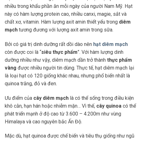
nhiều trong khẩu phần ăn mỗi ngày của người Nam Mỹ. Hạt
này có hàm lượng protein cao, nhiều canxi, magie, sắt và
chất xơ, vitamin. Hàm lượng axit amin thiết yếu trong
diêm
mạch
tương đương với lượng axit amin trong sữa.
Bởi có giá trị dinh dưỡng rất dồi dào nên
hạt diêm mạch
còn được coi là “
siêu thực phẩm
”. Với hàm lượng dinh
dưỡng nhiều như vậy, diêm mạch dần trở thành
thực phẩm
vàng
được nhiều người tin dùng. Thực tế, hạt diêm mạch lại
là loại hạt có 120 giống khác nhau, nhưng phổ biến nhất là
quinoa trắng, đỏ và đen.
Ưu điểm của
cây diêm mạch
là có thể sống trong điều kiện
khô cằn, hạn hán hoặc nhiễm mặn… Vì thế,
cây quinoa
có thể
phát triển mạnh ở độ cao từ 3.600 – 4.200m như vùng
Himalaya và cao nguyên bắc Ấn Độ.
Mặc dù, hạt quinoa được chế biến và tiêu thụ giống như ngũ