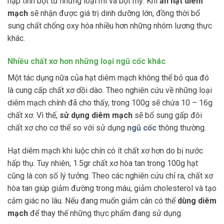
nạp tinh bột từ những loại mì và bột mỳ. Khi
ăn hạt diêm
mạch
sẽ nhận được giá trị dinh dưỡng lớn, đồng thời bổ
sung chất chống oxy hóa nhiều hơn những nhóm lương thực
khác.
Nhiều chất xơ hơn những loại ngũ cốc khác
Một tác dụng nữa của hạt diêm mạch không thể bỏ qua đó
là cung cấp chất xơ dồi dào. Theo nghiên cứu về những loại
diêm mạch chính đã cho thấy, trong 100g sẽ chứa 10 – 16g
chất xơ. Vì thế,
sử dụng diêm mạch
sẽ bổ sung gấp đôi
chất xơ cho cơ thể so với sử dụng
ngũ cốc
thông thường.
Hạt diêm mạch khi luộc chín có ít chất xơ hơn do bị nước
hấp thụ. Tuy nhiên, 1.5gr chất xơ hòa tan trong 100g hạt
cũng là con số lý tưởng. Theo các nghiên cứu chỉ ra, chất xơ
hòa tan giúp giảm đường trong máu, giảm cholesterol và tạo
cảm giác no lâu. Nếu đang muốn giảm cân có thể
dùng diêm
mạch
để thay thế những thực phẩm đang sử dụng.