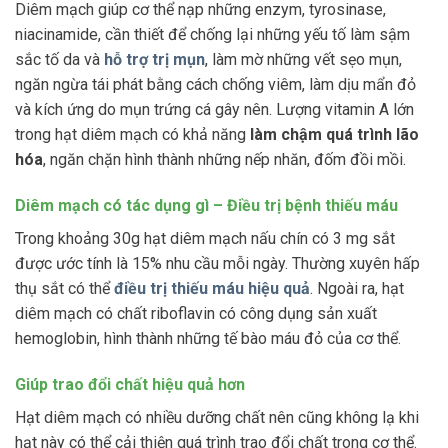
Diêm mạch giúp cơ thể nạp những enzym, tyrosinase,
niacinamide, cần thiết để chống lại những yếu tố làm sậm
sắc tố da và
hỗ trợ trị mụn
, làm mờ những vết sẹo mụn,
ngăn ngừa tái phát bằng cách chống viêm, làm dịu mẩn đỏ
và kích ứng do mụn trứng cá gây nên. Lượng vitamin A lớn
trong hạt diêm mạch có khả năng
làm chậm quá trình lão
hóa
, ngăn chặn hình thành những nếp nhăn, đốm đồi mồi.
Diêm mạch có tác dụng gì – Điều trị bệnh thiếu máu
Trong khoảng 30g hạt diêm mạch nấu chín có 3 mg sắt
được ước tính là 15% nhu cầu mỗi ngày. Thường xuyên hấp
thụ sắt có thể
điều trị thiếu máu hiệu quả
. Ngoài ra, hạt
diêm mạch có chất riboflavin có công dụng sản xuất
hemoglobin, hình thành những tế bào máu đỏ của cơ thể.
Giúp trao đổi chất hiệu quả hơn
Hạt diêm mạch có nhiều dưỡng chất nên cũng không lạ khi
hạt này có thể cải thiện quá trình trao đổi chất trong cơ thể.