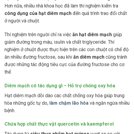
Hơn nữa, nhiều nhà khoa học đã làm thí nghiệm kiểm tra
công dụng của hạt diêm mạch
đến quá trình trao đổi chất
ở người và chuột.
Thí nghiệm trên người chỉ ra việc
ăn hạt diêm mạch
giúp
giảm đường trong máu, isulin và chất triglyceride. Thí
nghiệm ở chuột được thực hiện trên các con chuột có chế độ
ăn nhiều đường fructose, sau khi
ăn diêm mạch
cũng tránh
được những tác động tiêu cực của đường fructose cho cơ
thể.
Diêm mạch có tác dụng gì – Hỗ trợ chống oxy hóa
Hạt diêm mạch dồi dào các chất chống oxy hóa giúp trung
hòa những gốc tự do,
làm chậm lão hóa
và ngăn ngừa nhiều
bệnh.
Chứa hợp chất thực vật quercetin và kaempferol
Tác dụng từ
siêu thực phẩm hạt quinoa
vượt xa so với