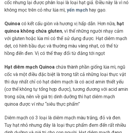
cốc nhưng lại được phân loại là loại hạt giả. Điều này là vì nó
không mọc trên cỏ như lúa mì,
yến mạch
hay gạo.
Quinoa
có kết cấu giòn và hương vị hấp dẫn. Hơn nữa,
hạt
quinoa không chứa gluten
, vì thế những người nhạy cảm
với gluten hoặc lúa mì có thể sử dụng được. Hạt diêm mạch
dẹt, có hình bầu dục và thường màu vàng nhạt, có thể từ
hồng đến đen. Vị có thể thay đổi từ đắng tới ngọt
Hạt diêm mạch Quinoa
chứa thành phần giống lúa mì, ngũ
cốc và một điều đặc biệt là trong tất cả những loại thực vật
thì duy nhất chỉ có hạt diêm mạch là có acid amin thiết yếu
(cơ thể không tự tổng hợp được), tương đương với acid amin
trong sữa, nên về giá trị dinh dưỡng thì hạt diêm mạch
quinoa được ví như “siêu thực phẩm”
Diêm mạch có 3 loại là diêm mạch màu trắng, đỏ và đen.
Tuy hạt nhỏ nhưng đây là loại thực phẩm đem đến rất nhiều
dinh dưỡng và giá trị cho con người. Hạt diêm mạch đang