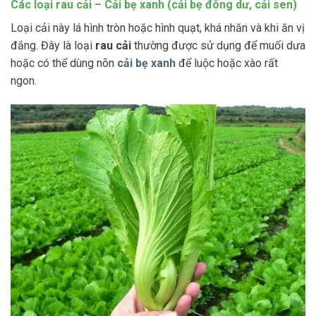
Các loại rau cải – Cải bẹ xanh (cải bẹ đông dư, cải sen)
Loại cải này lá hình tròn hoặc hình quạt, khá nhăn và khi ăn vị
đắng. Đây là loại
rau cải
thường được sử dụng để muối dưa
hoặc có thể dùng nõn
cải bẹ xanh
để luộc hoặc xào rất
ngon.