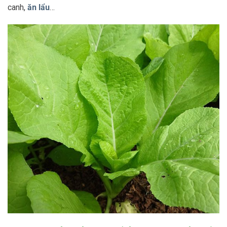
canh,
ăn lẩu
…