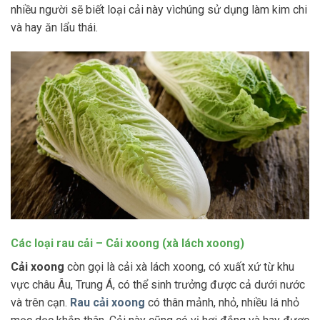
nhiều người sẽ biết loại cải này vìchúng sử dụng làm kim chi
và hay ăn lẩu thái.
Các loại rau cải – Cải xoong (xà lách xoong)
Cải xoong
còn gọi là cải xà lách xoong, có xuất xứ từ khu
vực châu Âu, Trung Á, có thể sinh trưởng được cả dưới nước
và trên cạn.
Rau cải xoong
có thân mảnh, nhỏ, nhiều lá nhỏ