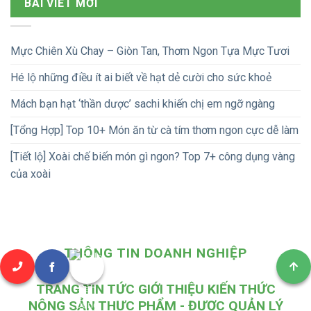
BÀI VIẾT MỚI
Mực Chiên Xù Chay – Giòn Tan, Thơm Ngon Tựa Mực Tươi
Hé lộ những điều ít ai biết về hạt dẻ cười cho sức khoẻ
Mách bạn hạt ‘thần dược’ sachi khiến chị em ngỡ ngàng
[Tổng Hợp] Top 10+ Món ăn từ cà tím thơm ngon cực dễ làm
[Tiết lộ] Xoài chế biến món gì ngon? Top 7+ công dụng vàng
của xoài
THÔNG TIN DOANH NGHIỆP
TRANG TIN TỨC GIỚI THIỆU KIẾN THỨC
NÔNG SẢN THỰC PHẨM - ĐƯỢC QUẢN LÝ