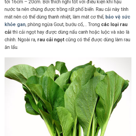
tới 16cm – 20cm. Bởi thích nghi tốt với điều kiện khí hậu
nước ta nên chúng được trồng rất phổ biến. Rau cải này tính
mát nên có thể dùng thanh nhiệt, làm mát cơ thể,
bảo vệ sức
khỏe gan
, phòng ngừa Gout, bướu cổ,… Trong
các loại rau
cải
thì cải ngọt hay được dùng nấu canh hoặc luộc và xào là
chính. Ngoài ra,
rau cải ngọt
cũng có thể được dùng làm rau
ăn lẩu.