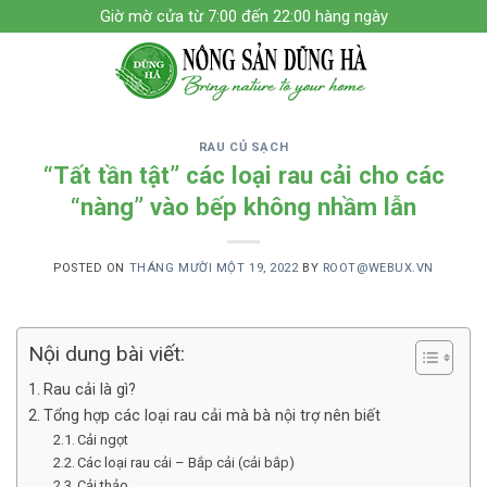
Skip
Giờ mờ cửa từ 7:00 đến 22:00 hàng ngày
to
content
RAU CỦ SẠCH
“Tất tần tật” các loại rau cải cho các
“nàng” vào bếp không nhầm lẫn
POSTED ON
THÁNG MƯỜI MỘT 19, 2022
BY
ROOT@WEBUX.VN
Nội dung bài viết:
Rau cải là gì?
Tổng hợp các loại rau cải mà bà nội trợ nên biết
Cải ngọt
Các loại rau cải – Bắp cải (cải bắp)
Cải thảo