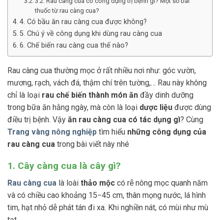
3.2. Rau càng cua có công dụng trị bệnh gì? Một số bài
thuốc từ rau càng cua?
4. Có bầu ăn rau càng cua được không?
5. Chú ý về công dụng khi dùng rau càng cua
6. Chế biến rau càng cua thế nào?
Rau càng cua thường mọc ở rất nhiều nơi như: góc vườn,
mương, rạch, vách đá, thậm chí trên tường,… Rau này không
chỉ là loại
rau chế biến thành món ăn
đầy dinh dưỡng
trong bữa ăn hằng ngày, mà còn là loại
dược liệu
được dùng
điều trị bệnh. Vậy
ăn rau càng cua có tác dụng gì
? Cùng
Trang vàng nông nghiệp
tìm hiểu
những công dụng của
rau càng cua
trong bài viết này nhé
1. Cây càng cua là cây gì?
Rau càng cua
là loài
thảo mộc
có rễ nông mọc quanh năm
và có chiều cao khoảng 15−45 cm, thân mọng nước, lá hình
tim, hạt nhỏ dễ phát tán đi xa. Khi nghiền nát, có mùi như mù
tạt.