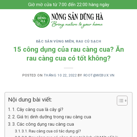
Skip
Giờ mờ cửa từ 7:00 đến 22:00 hàng ngày
to
content
ĐẶC SẢN VÙNG MIỀN
,
RAU CỦ SẠCH
15 công dụng của rau càng cua? Ăn
rau càng cua có tốt không?
POSTED ON
THÁNG 10 22, 2022
BY
ROOT@WEBUX.VN
Nội dung bài viết:
1. Cây càng cua là cây gì?
2. Giá trị dinh dưỡng trong rau càng cua
3. Các công dụng rau càng cua
3.1. Rau càng cua có tác dụng gì?