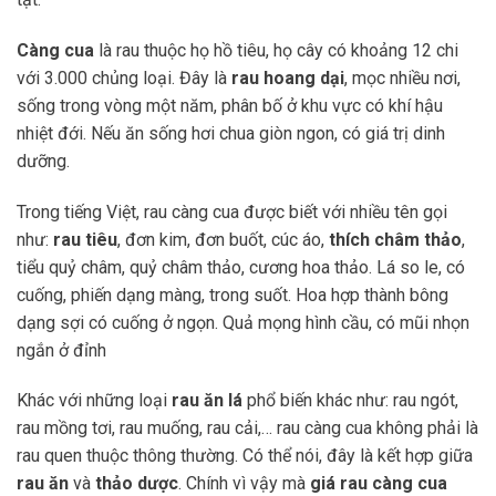
Càng cua
là rau thuộc họ hồ tiêu, họ cây có khoảng 12 chi
với 3.000 chủng loại. Đây là
rau hoang dại
, mọc nhiều nơi,
sống trong vòng một năm, phân bố ở khu vực có khí hậu
nhiệt đới. Nếu ăn sống hơi chua giòn ngon, có giá trị dinh
dưỡng.
Trong tiếng Việt, rau càng cua được biết với nhiều tên gọi
như:
rau tiêu
, đơn kim, đơn buốt, cúc áo,
thích châm thảo
,
tiểu quỷ châm, quỷ châm thảo, cương hoa thảo. Lá so le, có
cuống, phiến dạng màng, trong suốt. Hoa hợp thành bông
dạng sợi có cuống ở ngọn. Quả mọng hình cầu, có mũi nhọn
ngắn ở đỉnh
Khác với những loại
rau ăn lá
phổ biến khác như: rau ngót,
rau mồng tơi, rau muống, rau cải,… rau càng cua không phải là
rau quen thuộc thông thường. Có thể nói, đây là kết hợp giữa
rau ăn
và
thảo dược
. Chính vì vậy mà
giá rau càng cua