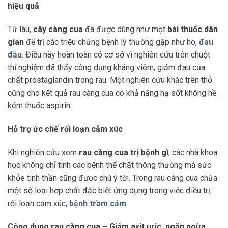
hiệu quả
Từ lâu,
cây càng cua
đã được dùng như một
bài thuốc dân
gian
để trị các triệu chứng bệnh lý thường gặp như ho,
đau
đầu
. Điều này hoàn toàn có cơ sở vì nghiên cứu trên chuột
thí nghiệm đã thấy công dụng kháng viêm, giảm đau của
chất prostaglandin trong rau. Một nghiên cứu khác trên thỏ
cũng cho kết quả rau càng cua có khả năng hạ sốt không hề
kém thuốc aspirin.
Hỗ trợ ức chế rối loạn cảm xúc
Khi nghiên cứu xem
rau càng cua trị bệnh gì
, các nhà khoa
học không chỉ tính các bệnh thể chất thông thường mà sức
khỏe tinh thần cũng được chú ý tới. Trong rau càng cua chứa
một số loại hợp chất đặc biệt ứng dụng trong việc điều trị
rối loạn cảm xúc,
bệnh trầm cảm
.
Công dụng rau càng cua – Giảm axit uric, ngăn ngừa