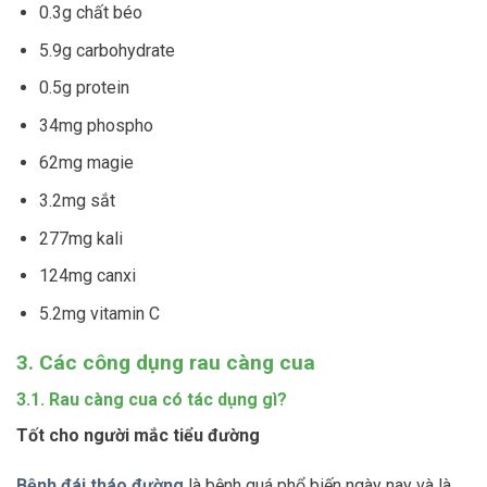
0.3g chất béo
5.9g carbohydrate
0.5g protein
34mg phospho
62mg magie
3.2mg sắt
277mg kali
124mg canxi
5.2mg vitamin C
3. Các công dụng rau càng cua
3.1. Rau càng cua có tác dụng gì?
Tốt cho người mắc tiểu đường
Bệnh đái tháo đường
là bệnh quá phổ biến ngày nay và là