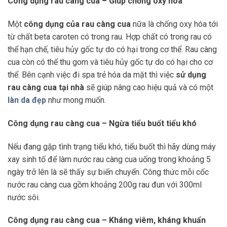
Công dụng rau càng cua – Giúp chống oxy hóa
Một
công dụng của rau càng cua
nữa là chống oxy hóa tới
từ chất beta caroten có trong rau. Hợp chất có trong rau có
thể hạn chế, tiêu hủy gốc tự do có hại trong cơ thể. Rau càng
cua còn có thể thu gom và tiêu hủy gốc tự do có hại cho cơ
thể. Bên cạnh việc đi spa trẻ hóa da mặt thì việc
sử dụng
rau càng cua tại nhà
sẽ giúp nâng cao hiệu quả và có một
làn da đẹp
như mong muốn.
Công dụng rau càng cua – Ngừa tiểu buốt tiểu khó
Nếu đang gặp tình trạng tiểu khó, tiểu buốt thì hãy dùng máy
xay sinh tố để làm nước rau càng cua uống trong khoảng 5
ngày trở lên là sẽ thấy sự biến chuyển. Công thức mỗi cốc
nước rau càng cua gồm khoảng 200g rau đun với 300ml
nước sôi.
Công dụng rau càng cua – Kháng viêm, kháng khuẩn