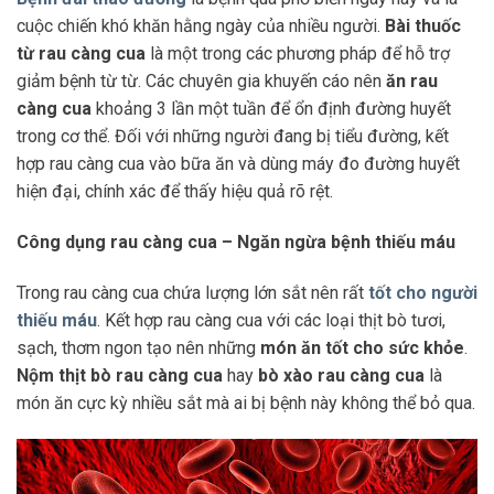
cuộc chiến khó khăn hằng ngày của nhiều người.
Bài thuốc
từ rau càng cua
là một trong các phương pháp để hỗ trợ
giảm bệnh từ từ. Các chuyên gia khuyến cáo nên
ăn rau
càng cua
khoảng 3 lần một tuần để ổn định đường huyết
trong cơ thể. Đối với những người đang bị tiểu đường, kết
hợp rau càng cua vào bữa ăn và dùng máy đo đường huyết
hiện đại, chính xác để thấy hiệu quả rõ rệt.
Công dụng rau càng cua – Ngăn ngừa bệnh thiếu máu
Trong rau càng cua chứa lượng lớn sắt nên rất
tốt cho người
thiếu máu
. Kết hợp rau càng cua với các loại thịt bò tươi,
sạch, thơm ngon tạo nên những
món ăn tốt cho sức khỏe
.
Nộm thịt bò rau càng cua
hay
bò xào rau càng cua
là
món ăn cực kỳ nhiều sắt mà ai bị bệnh này không thể bỏ qua.