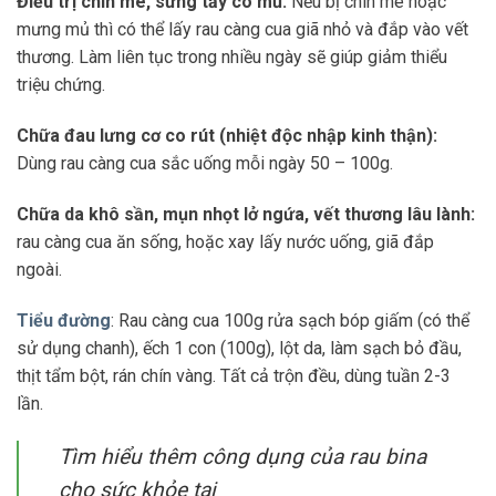
Điều trị chín mé, sưng tấy có mủ:
Nếu bị chín mé hoặc
mưng mủ thì có thể lấy rau càng cua giã nhỏ và đắp vào vết
thương. Làm liên tục trong nhiều ngày sẽ giúp giảm thiểu
triệu chứng.
Chữa đau lưng cơ co rút (nhiệt độc nhập kinh thận):
Dùng rau càng cua sắc uống mỗi ngày 50 – 100g.
Chữa da khô sần, mụn nhọt lở ngứa, vết thương lâu lành:
rau càng cua ăn sống, hoặc xay lấy nước uống, giã đắp
ngoài.
Tiểu đường
: Rau càng cua 100g rửa sạch bóp giấm (có thể
sử dụng chanh), ếch 1 con (100g), lột da, làm sạch bỏ đầu,
thịt tẩm bột, rán chín vàng. Tất cả trộn đều, dùng tuần 2-3
lần.
Tìm hiểu thêm công dụng của rau bina
cho sức khỏe tại