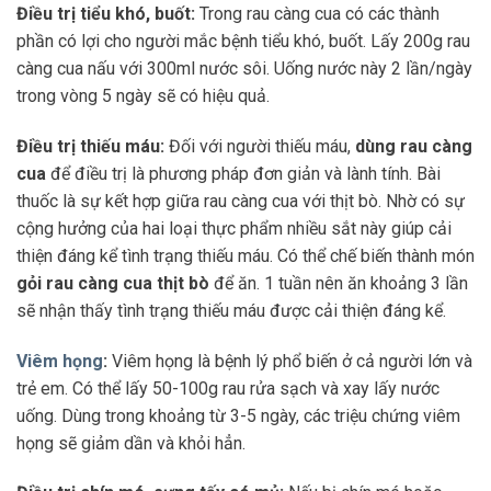
Điều trị tiểu khó, buốt:
Trong rau càng cua có các thành
phần có lợi cho người mắc bệnh tiểu khó, buốt. Lấy 200g rau
càng cua nấu với 300ml nước sôi. Uống nước này 2 lần/ngày
trong vòng 5 ngày sẽ có hiệu quả.
Điều trị thiếu máu:
Đối với người thiếu máu,
dùng rau càng
cua
để điều trị là phương pháp đơn giản và lành tính. Bài
thuốc là sự kết hợp giữa rau càng cua với thịt bò. Nhờ có sự
cộng hưởng của hai loại thực phẩm nhiều sắt này giúp cải
thiện đáng kể tình trạng thiếu máu. Có thể chế biến thành món
gỏi rau càng cua thịt bò
để ăn. 1 tuần nên ăn khoảng 3 lần
sẽ nhận thấy tình trạng thiếu máu được cải thiện đáng kể.
Viêm họng
:
Viêm họng là bệnh lý phổ biến ở cả người lớn và
trẻ em. Có thể lấy 50-100g rau rửa sạch và xay lấy nước
uống. Dùng trong khoảng từ 3-5 ngày, các triệu chứng viêm
họng sẽ giảm dần và khỏi hẳn.